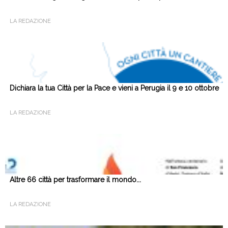
LA REDAZIONE
Dichiara la tua Città per la Pace e vieni a Perugia il 9 e 10 ottobre
LA REDAZIONE
Altre 66 città per trasformare il mondo...
LA REDAZIONE