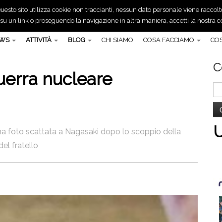
uesto sito utilizza cookie non traccianti, nessun dato personale viene raccolt
 un link o proseguendo la navigazione in altra maniera, accetti la nostra co
EWS
ATTIVITÀ
BLOG
CHI SIAMO
COSA FACCIAMO
COS
C
erra nucleare
Ri
pe
o una foto scattata a Nagasaki dopo lo scoppio della
el fratello