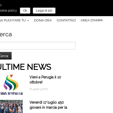
o.
Anche tu, puoi fare molto per la pace!
okie policy.
Ok
Leggi di più
A PUOI FARE TU
DONA ORA
CONTATTACI
AREA STAMPA
erca
cerca
r:
ULTIME NEWS
Vieni a Perugia il 10
ottobre!
FLAVIO LOTTI
Venerdì 17 luglio 450
giovani in marcia per la
pace a Cascia