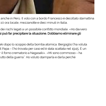
rà anche in Perù. Il volo con a bordo Francesco è decollato stamattina
10 ora locale, mezzanotte e dieci minuti in Italia.
 dei rischi legati a un possibile conflitto mondiale. «Ho davvero
si può far precipitare la situazione. Dobbiamo eliminare gli
asaki dopo lo scoppio della bomba atomica. Bergoglio l’ha voluta
 Papa – l’ho trovata per caso ed è stata scattata nel 1945. È un
er il forno crematorio a Nagasaki». «Mi sono commosso – ha
frutto della guerra”. Ho voluto stamparla e darla perché