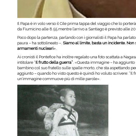
Il Papa è in volo verso il Cile prima tappa del viaggio che lo porte
da Fiumicino alle 8.55 mentre l’arrivo a Santiago è previsto alle 20.
Poco dopo la partenza, parlando con i giornalisti il Papa ha parlato
paura – ha sottolineato –.
Siamo al limite, basta un incidente. Non 
armamenti nucleari
».
Ai cronisti il Pontefice ha inoltre regalato una foto scattata a Nag
intitolare “
Il frutto della guerra”
. «Questa immagine – ha aggiunto il
bambino col suo fratello sulle spalle morto, che sta aspettando p
aggiunto – quando ho visto questo è quindi ho voluto scrivere: “Il 
un’immagine commuove più di mille parole».