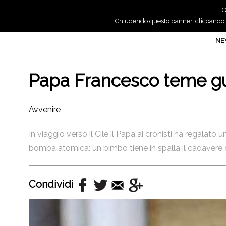
Q
Chiudendo questo banner, cliccando su
N
Papa Francesco teme gu
Avvenire
In viaggio verso il Cile il Papa ai cronisti ha regalat
bomba atomica: un bimbo tiene in spalla il cadavere d
Condividi