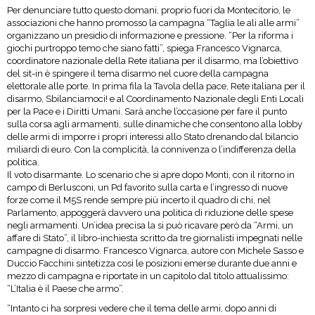
Per denunciare tutto questo domani, proprio fuori da Montecitorio, le
associazioni che hanno promosso la campagna “Taglia le ali alle armi”
organizzano un presidio di informazione e pressione. “Per la riforma i
giochi purtroppo temo che siano fatti”, spiega Francesco Vignarca,
coordinatore nazionale della Rete italiana per il disarmo, ma l’obiettivo
del sit-in è spingere il tema disarmo nel cuore della campagna
elettorale alle porte. In prima fila la Tavola della pace, Rete italiana per il
disarmo, Sbilanciamoci! e al Coordinamento Nazionale degli Enti Locali
per la Pace e i Diritti Umani. Sarà anche l’occasione per fare il punto
sulla corsa agli armamenti, sulle dinamiche che consentono alla lobby
delle armi di imporre i propri interessi allo Stato drenando dal bilancio
miliardi di euro. Con la complicità, la connivenza o l’indifferenza della
politica.
Il voto disarmante. Lo scenario che si apre dopo Monti, con il ritorno in
campo di Berlusconi, un Pd favorito sulla carta e l’ingresso di nuove
forze come il M5S rende sempre più incerto il quadro di chi, nel
Parlamento, appoggerà davvero una politica di riduzione delle spese
negli armamenti. Un’idea precisa la si può ricavare però da “Armi, un
affare di Stato”, il libro-inchiesta scritto da tre giornalisti impegnati nelle
campagne di disarmo. Francesco Vignarca, autore con Michele Sasso e
Duccio Facchini sintetizza così le posizioni emerse durante due anni e
mezzo di campagna e riportate in un capitolo dal titolo attualissimo:
“L’Italia è il Paese che armo”.
“Intanto ci ha sorpresi vedere che il tema delle armi, dopo anni di