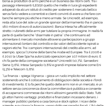
borsa ai produttori di armi perché è un business dai ritorni certi. Tra i
passaggi interessanti (LEGGI) quello che mette in luce gli espedienti
adoperati da alcuni istituti di credito per sostenere il mercato bellico
senza farlo vedere a correntisti e clienti convinti di avere a che fare con
banche sempre più etiche e meno armate. Se Unicredit, ad esempio,
resta alla luce del sole un grande sponsor dell’armamento (ha in pancia
180 milioni di euro di autorizzazioni), Banca Intesa ha ufficialmente
stretto i rubinetti delle armi per tutelare la propria immagine. In realtà fa
parte di quelle banche “disarmate in patria” che continuano ad
alimentare il mercato mondiale attraverso partecipazioni a gruppi
internazionali lontani dal controllo e dai valori dell’occidente ispirati a
ragioni etiche. Tra i campioni internazionali del credito alle armi, ad
esempio, spicca l’Unione delle banche Arabe ed Europee. Tra il 2006 e
il 2010 la Ubae Spa ha autorizzato operazioni per 107 milioni di euro. E
chi fa parte della compagine societaria? Unicredit (10,7%), Sansedoni
Siena (3,6%), Intesa Sanpaolo (1,8%) e grandi imprese italiane come Eni
(5,3%) e Telecom (1,8%).
“La finanza – spiega Vignarca – gioca un ruolo implicito nel settore
sostenendo anche il collocamento di obbligazioni delle società e i fondi
di investimento. E lo fa perché quello delle armi non è un mercato, è un
settore senza concorrenza dove la committenza è pubblica e consente
di accaparrarsi commesse dai ritorni altissimi garantiti dallo Stato. Tutti
gli attori hanno vantaggi: produttori e finanziatori incassano denaro, i
manager pubblici portano a casa bonus e stock option. I ricavi delle
aziende, e qui torna la finanza, vanno dritto nei paradisi fiscali. L’80 delle