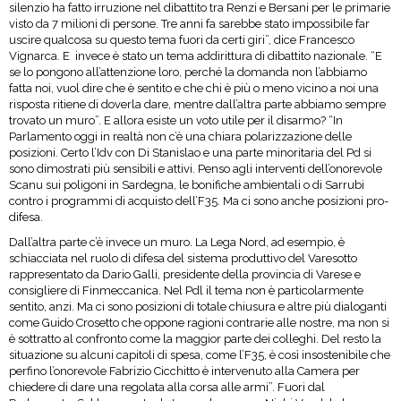
silenzio ha fatto irruzione nel dibattito tra Renzi e Bersani per le primarie
visto da 7 milioni di persone. Tre anni fa sarebbe stato impossibile far
uscire qualcosa su questo tema fuori da certi giri”, dice Francesco
Vignarca. E invece è stato un tema addirittura di dibattito nazionale. “E
se lo pongono all’attenzione loro, perché la domanda non l’abbiamo
fatta noi, vuol dire che è sentito e che chi è più o meno vicino a noi una
risposta ritiene di doverla dare, mentre dall’altra parte abbiamo sempre
trovato un muro”. E allora esiste un voto utile per il disarmo? “In
Parlamento oggi in realtà non c’è una chiara polarizzazione delle
posizioni. Certo l’Idv con Di Stanislao e una parte minoritaria del Pd si
sono dimostrati più sensibili e attivi. Penso agli interventi dell’onorevole
Scanu sui poligoni in Sardegna, le bonifiche ambientali o di Sarrubi
contro i programmi di acquisto dell’F35. Ma ci sono anche posizioni pro-
difesa.
Dall’altra parte c’è invece un muro. La Lega Nord, ad esempio, è
schiacciata nel ruolo di difesa del sistema produttivo del Varesotto
rappresentato da Dario Galli, presidente della provincia di Varese e
consigliere di Finmeccanica. Nel Pdl il tema non è particolarmente
sentito, anzi. Ma ci sono posizioni di totale chiusura e altre più dialoganti
come Guido Crosetto che oppone ragioni contrarie alle nostre, ma non si
è sottratto al confronto come la maggior parte dei colleghi. Del resto la
situazione su alcuni capitoli di spesa, come l’F35, è così insostenibile che
perfino l’onorevole Fabrizio Cicchitto è intervenuto alla Camera per
chiedere di dare una regolata alla corsa alle armi”. Fuori dal