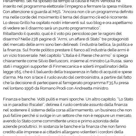
Parlamento, Sel ha sposato da tempo la causa e Nichi Vendola ha
inserito nel programma elettorale l’impegno a fermare la spesa militare.
Con attenzione si guarda al M5S. “Ancora non c’è un programma definito
ma nelle corde del movimento il tema del disarmo c’è ed è ricorrente.
Lo stesso Grillo ha ospitato nostri interventi sul suo blog e ora aspettiamo
di vedere se il disarmo sarà un punto programmatico”.
Ribaltando il quesito, qual è il voto più pericoloso per le ragioni del
disarmo? Nelle 238 pagine di “Armi, un affare di Stato” tre protagonisti
del mercato delle armi sono ben delineati: l’industria bellica, la politica e
la finanza. Sul fronte politico prestare il fianco all’industria delle armi è
un vizio trasversale. Nel capitolo “L’Italia è il Paese che armo” si spiega
chiaramente come Silvio Berlusconi, insieme al ministro La Russa, siano
stati i maggiori supporter di Finmeccanica e solerti impallinatori della
legge 185, che è il baluardo della trasparenza in fatto di acquisti e spese
d’arma. Ma non si tace il ruolo avuto dal centrosinistra, a partire dal fatto
che la decisione di partecipare al famigerato programma F35 fu presa
nel lontano 1996 da Romano Prodi con Andreatta ministro.
Finanza e banche. Volti puliti e mani sporche. Un altro capitolo, “Lo Stato
va in paradiso (fiscale)”, delinea il ruolo centrale assunto dalla finanza
nel sostenere il sistema della corsa all’armamento, un business che non
può fallire perché si svolge in un settore che non è neppure un mercato,
avendo lo Stato come committente unico e primo azionista delle
aziende produttrici. In sostanza le banche e la finanza che non fanno
credito alle imprese e ai cittadini allargano volentieri i cordoni della