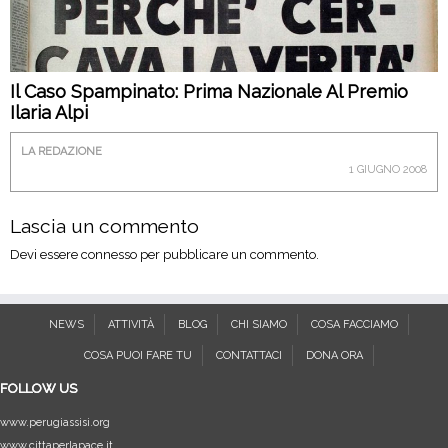
Il Caso Spampinato: Prima Nazionale Al Premio
Ilaria Alpi
LA REDAZIONE
1 GIUGNO 2008
Lascia un commento
Devi essere
connesso
per pubblicare un commento.
NEWS
ATTIVITÀ
BLOG
CHI SIAMO
COSA FACCIAMO
COSA PUOI FARE TU
CONTATTACI
DONA ORA
FOLLOW US
www.perugiassisi.org
www.cittaperlapace.it