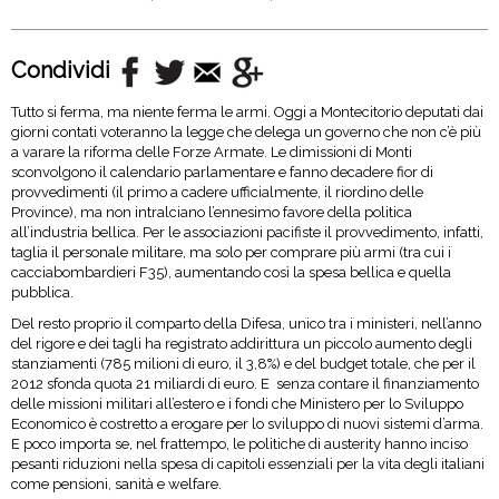
Condividi
Tutto si ferma, ma niente ferma le armi. Oggi a Montecitorio deputati dai
giorni contati voteranno la legge che delega un governo che non c’è più
a varare la riforma delle Forze Armate. Le dimissioni di Monti
sconvolgono il calendario parlamentare e fanno decadere fior di
provvedimenti (il primo a cadere ufficialmente, il riordino delle
Province), ma non intralciano l’ennesimo favore della politica
all’industria bellica. Per le associazioni pacifiste il provvedimento, infatti,
taglia il personale militare, ma solo per comprare più armi (tra cui i
cacciabombardieri F35), aumentando così la spesa bellica e quella
pubblica.
Del resto proprio il comparto della Difesa, unico tra i ministeri, nell’anno
del rigore e dei tagli ha registrato addirittura un piccolo aumento degli
stanziamenti (785 milioni di euro, il 3,8%) e del budget totale, che per il
2012 sfonda quota 21 miliardi di euro. E senza contare il finanziamento
delle missioni militari all’estero e i fondi che Ministero per lo Sviluppo
Economico è costretto a erogare per lo sviluppo di nuovi sistemi d’arma.
E poco importa se, nel frattempo, le politiche di austerity hanno inciso
pesanti riduzioni nella spesa di capitoli essenziali per la vita degli italiani
come pensioni, sanità e welfare.