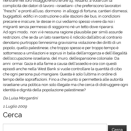
rientrare nel loro villaggio entro le ore 19, restano, a volte con la
complicità dei datori di lavoro –israeliani- che preferiscono lavoratori
“freschi” e pronti all’uso, dormono in alloggi di fortuna, cantieri dismessi,
bugigattoli, edifici in costruzione o alle stazioni dei bus, in condizioni
precarie e insicure, le stesse in cui vediamo spesso vivere da noi i
migranti senza permesso di soggiorno né un tetto dove ripararsi.
Ad ogni modo, non vi è nessuna ragione plausibile per simili assurde
restrizioni, che se da un lato rasentano il ridicolo dall’altro al contrario
denotano purtroppo l’ennesima gravissima violazione dei diritti di un
popolo, quello palestinese, che troppo spesso e per troppo tempo è
sottomesso a umiliazioni e soprusi in balia dell’arroganza e dell’illegalità
dell’occupazione israeliana, del muro, dell’espansione coloniale. Da
anni ormai Gaza è alla fame a causa dell'assedio e ora con questi
episodi anche nella West Bank si vuole controllare la quantità di cibo
che ogni persona può mangiare. Questa è solo l’ultima in ordine di
tempo delle sopraffazioni. Fino a che punto si permetterà alle autorità
israeliane una politica non solo illegale ma che cerca di distruggere ogni
identità e dignità della popolazione palestinese?
Da Luisa Morgantini
1 Luglio 2009
Cerca
Ricerca