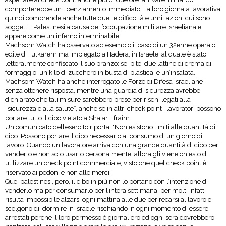
comporterebbe un licenziamento immediato. La loro giornata lavorativa
quindi comprende anche tutte quelle difficoltà e umiliazioni cui sono
soggetti i Palestinesi a causa dell’occupazione militare israeliana e
appare come un inferno interminabile.
Machsom Watch ha osservato ad esempio il caso di un 32enne operaio
edile di Tulkarem ma impiegato a Hadera, in Israele, al quale è stato
letteralmente confiscato il suo pranzo: sei pite, due lattine di crema di
formaggio, un kilo di zucchero in busta di plastica, e un’insalata.
Machsom Watch ha anche interrogato le Forze di Difesa Israeliane
senza ottenere risposta, mentre una guardia di sicurezza avrebbe
dichiarato che tali misure sarebbero prese per rischi legati alla
“sicurezza e alla salute”, anche se in altri check point i lavoratori possono
portare tutto il cibo vietato a Sha'ar Efraim.
Un comunicato dell’esercito riporta: "Non esistono limiti alle quantità di
cibo. Possono portare il cibo necessario al consumo di un giorno di
lavoro. Quando un lavoratore arriva con una grande quantità di cibo per
venderlo e non solo usarlo personalmente, allora gli viene chiesto di
utilizzare un check point commerciale, visto che quel check point è
riservato ai pedoni e non alle merci”.
Quei palestinesi, però, il cibo in più non lo portano con l’intenzione di
venderlo ma per consumarlo per l’intera settimana: per molti infatti
risulta impossibile alzarsi ogni mattina alle due per recarsi al lavoro e
scelgono di dormire in Israele rischiando in ogni momento di essere
arrestati perchè il loro permesso è giornaliero ed ogni sera dovrebbero