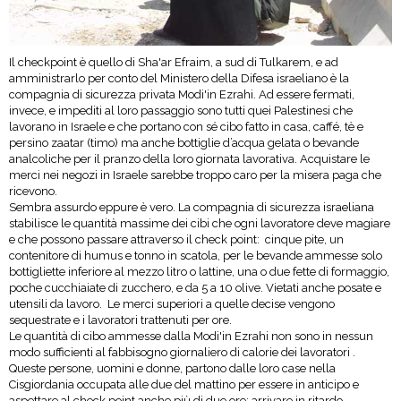
Il checkpoint è quello di Sha'ar Efraim, a sud di Tulkarem, e ad
amministrarlo per conto del Ministero della Difesa israeliano è la
compagnia di sicurezza privata Modi'in Ezrahi. Ad essere fermati,
invece, e impediti al loro passaggio sono tutti quei Palestinesi che
lavorano in Israele e che portano con sé cibo fatto in casa, caffé, tè e
persino zaatar (timo) ma anche bottiglie d’acqua gelata o bevande
analcoliche per il pranzo della loro giornata lavorativa. Acquistare le
merci nei negozi in Israele sarebbe troppo caro per la misera paga che
ricevono.
Sembra assurdo eppure è vero. La compagnia di sicurezza israeliana
stabilisce le quantità massime dei cibi che ogni lavoratore deve magiare
e che possono passare attraverso il check point: cinque pite, un
contenitore di humus e tonno in scatola, per le bevande ammesse solo
bottigliette inferiore al mezzo litro o lattine, una o due fette di formaggio,
poche cucchiaiate di zucchero, e da 5 a 10 olive. Vietati anche posate e
utensili da lavoro. Le merci superiori a quelle decise vengono
sequestrate e i lavoratori trattenuti per ore.
Le quantità di cibo ammesse dalla Modi'in Ezrahi non sono in nessun
modo sufficienti al fabbisogno giornaliero di calorie dei lavoratori .
Queste persone, uomini e donne, partono dalle loro case nella
Cisgiordania occupata alle due del mattino per essere in anticipo e
aspettare al check point anche più di due ore: arrivare in ritardo