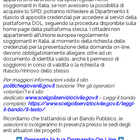
soggiornanti in Italia, se non avessero la possibilità di
acquisire lo SPID, potranno richiedere al Dipartimento il
rilascio di apposite credenziali per accedere ai servizi della
piattaforma DOL, seguendo la procedura disponibile sulla
home page della piattaforma stessa. I cittadini non
appartenenti all’Unione europea regolarmente
soggiornanti in Italia, al momento della richiesta delle
credenziali per la presentazione della domanda on-line,
devono obbligatoriamente allegare, oltre ad un
documento di identità valido, anche il permesso di
soggiorno in corso di validità o la richiesta di
rilascio/rinnovo dello stesso.
Per maggiori informazioni visita il sito
politichegiovanili.gov.it
(sezione “Per gli operatori
volontari”) e il sito
dedicato
www.scelgoilserviziocivile.gov.it
– Leggi il bando
completo:
https://www.scelgoilserviziocivile.gov.it/leggi-
il-bando/il-testo/
Ricordiamo che trattandosi di un Bando Pubblico,
le
selezioni
si svolgeranno in presenza presso le sedi degli
enti attuatori dei progetti.
Presenta la tua Domanda On Line