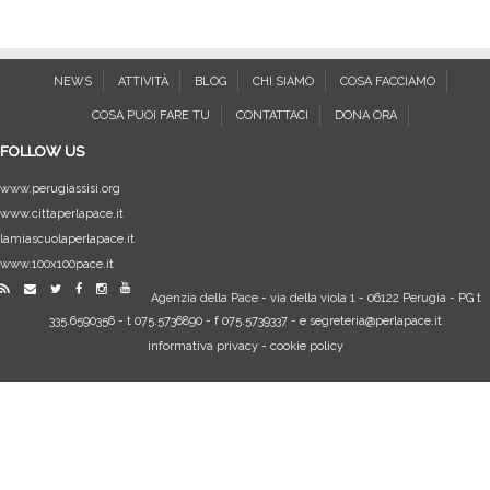
NEWS
ATTIVITÀ
BLOG
CHI SIAMO
COSA FACCIAMO
COSA PUOI FARE TU
CONTATTACI
DONA ORA
FOLLOW US
www.perugiassisi.org
www.cittaperlapace.it
lamiascuolaperlapace.it
www.100x100pace.it
Agenzia della Pace
-
via della viola 1
-
06122
Perugia
-
PG
t
335.6590356
- t
075.5736890
- f
075.5739337
- e
segreteria@perlapace.it
informativa privacy
-
cookie policy