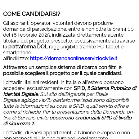
COME CANDIDARSI?
Gli aspiranti operatori volontari devono produrre
domanda di partecipazione, entro e non oltre le ore 14.00
del 18 febbraio 2025, indirizzata direttamente all’ente
titolare del progetto prescelto, esclusivamente attraverso
la
piattaforma DOL
raggiungibile tramite PC, tablet e
smartphone
all’indirizzo:
https://domandaonline.serviziocivile.it
Attraverso un semplice sistema di ricerca con filtri, è
possibile scegliere il progetto per il quale candidarsi.
I cittadini italiani residenti in Italia o all’estero possono
accedervi esclusivamente con
SPID,
il Sistema Pubblico di
Identità Digitale
. Sul sito dell’Agenzia per l’Italia
Digitale
agid.gov.it/it/piattaforme/spid
sono disponibili
tutte le informazioni su cosa è SPID, quali servizi offre e
come si richiede. Per la presentazione della Domanda on-
line di Servizio civile
occorrono credenziali SPID di livello
di sicurezza 2.
I cittadini di Paesi appartenenti all’Unione europea o non
appartenenti all’Unione europea regolarmente