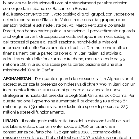
bilanciata dalla riduzione di uomini e stanziamenti per altre missioni
come quella in Libano, nei Balcani e in Bosnia.
Il dl è stato convertito con il voto positivo di tutti i gruppi, con l'eccezione
del voto contrario dell'Italia dei Valori. In dissenso dal gruppo, i due
senatori radicali eletti nelle liste del Pd, Marco Perduca e Donatella
Poretti, non hanno partecipato alla votazione. ll provvedimento riguarda
anche gli interventi di cooperazione allo sviluppo insieme al sostegno
dei processi di pace e di stabilizzazione, nonché delle missioni
internazionali delle Forze armate e di polizia. Diminuiscono inoltre i
finanziamenti per la partecipazione di militari italiani ad attività di
addestramento delle forze armate irachene, mentre scende da 5,5
milioni a 128mila euro la spesa per la partecipazione italiana alla
missione dell’Onu in Darfur.
AFGHANISTAN
– Per quanto riguarda la missione Isaf, in Afghanistan, il
decreto autorizza la presenza complessiva di oltre 3.790 militari, con un
incremento di circa 1.000 uomini per dare attuazione alla nuova
strategia annunciata dal presidente degli Stati Uniti, Barack Obama. Per
questa ragione il governo ha aumentato il budget da 310 a oltre 364
milioni: quasi 139 milioni saranno destinati a spese di personale, 225
milioni a spese di funzionamento.
LIBANO
– Il contingente militare italiano della missione Unifil nel sud
del Libano è stato ulteriormente ridotto a 1.780 unità, anche in
conseguenza del fatto che, il 28 gennaio 2010, il comando della
missione, esercitato dall’Italia dal febbraio 2007, è stato assegnato alla