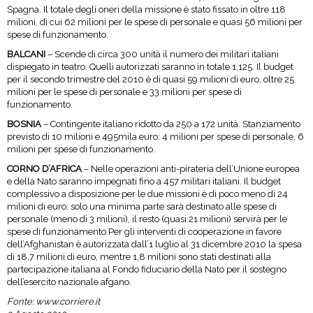
Spagna. Il totale degli oneri della missione è stato fissato in oltre 118
milioni, di cui 62 milioni per le spese di personale e quasi 56 milioni per
spese di funzionamento.
BALCANI
– Scende di circa 300 unità il numero dei militari italiani
dispiegato in teatro. Quelli autorizzati saranno in totale 1.125. Il budget
per il secondo trimestre del 2010 è di quasi 59 milioni di euro, oltre 25
milioni per le spese di personale e 33 milioni per spese di
funzionamento.
BOSNIA
– Contingente italiano ridotto da 250 a 172 unità. Stanziamento
previsto di 10 milioni e 495mila euro: 4 milioni per spese di personale, 6
milioni per spese di funzionamento.
CORNO D’AFRICA
– Nelle operazioni anti-pirateria dell’Unione europea
e della Nato saranno impegnati fino a 457 militari italiani. Il budget
complessivo a disposizione per le due missioni è di poco meno di 24
milioni di euro: solo una minima parte sarà destinato alle spese di
personale (meno di 3 milioni), il resto (quasi 21 milioni) servirà per le
spese di funzionamento.Per gli interventi di cooperazione in favore
dell’Afghanistan è autorizzata dall’1 luglio al 31 dicembre 2010 la spesa
di 18,7 milioni di euro, mentre 1,8 milioni sono stati destinati alla
partecipazione italiana al Fondo fiduciario della Nato per il sostegno
dell’esercito nazionale afgano.
Fonte: www.corriere.it