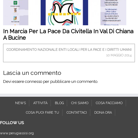
In Marcia Per La Pace Da Civitella In Val Di Chiana
A Bucine
COORDINAMENTO NAZIONALE ENTI LOCALI PER LA PACE E I DIRITTI UMANI
10 MAGGIO 2014
Lascia un commento
Devi essere
connesso
per pubblicare un commento.
NEWS
ATTIVITÀ
BLOG
CHI SIAMO
COSA FACCIAMO
COSA PUOI FARE TU
CONTATTACI
DONA ORA
FOLLOW US
www.perugiassisi.org