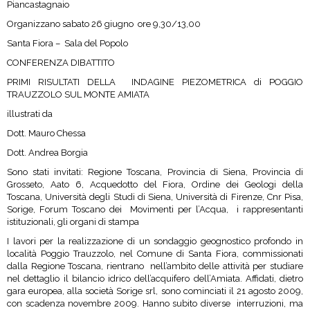
Piancastagnaio
Organizzano sabato 26 giugno
ore 9,30/13,00
Santa Fiora –
Sala del Popolo
CONFERENZA DIBATTITO
PRIMI RISULTATI DELLA
INDAGINE PIEZOMETRICA di POGGIO
TRAUZZOLO SUL MONTE AMIATA
illustrati da
Dott. Mauro Chessa
Dott. Andrea Borgia
Sono stati invitati: Regione Toscana, Provincia di Siena, Provincia di
Grosseto, Aato 6, Acquedotto del Fiora, Ordine dei Geologi della
Toscana, Università degli Studi di Siena, Università di Firenze, Cnr Pisa,
Sorige, Forum Toscano dei
Movimenti per l’Acqua,
i rappresentanti
istituzionali, gli organi di stampa
I lavori per la realizzazione di un sondaggio geognostico profondo in
località Poggio Trauzzolo, nel Comune di Santa Fiora, commissionati
dalla Regione Toscana, rientrano
nell’ambito delle attività per studiare
nel dettaglio il bilancio idrico dell’acquifero dell’Amiata. Affidati, dietro
gara europea, alla società Sorige srl, sono cominciati il 21 agosto 2009,
con scadenza novembre 2009. Hanno subito diverse
interruzioni, ma