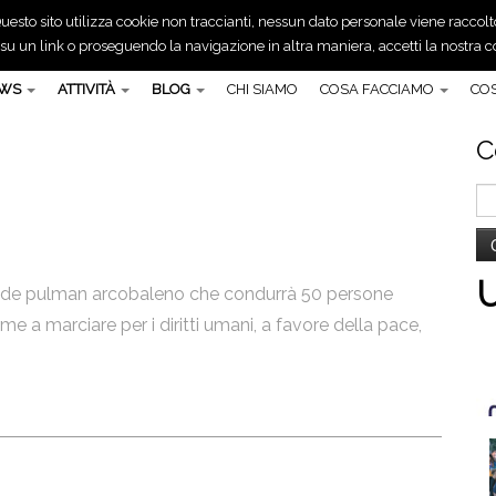
uesto sito utilizza cookie non traccianti, nessun dato personale viene raccolt
 un link o proseguendo la navigazione in altra maniera, accetti la nostra co
EWS
ATTIVITÀ
BLOG
CHI SIAMO
COSA FACCIAMO
COS
C
Ri
pe
ande pulman arcobaleno che condurrà 50 persone
e a marciare per i diritti umani, a favore della pace,