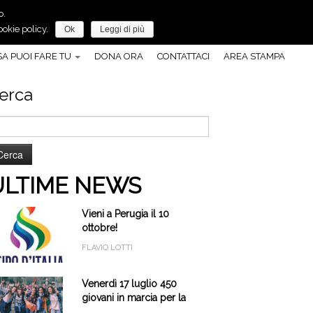
o.
Anche tu, puoi fare molto per la pace!
okie policy.
Ok
Leggi di più
A PUOI FARE TU
DONA ORA
CONTATTACI
AREA STAMPA
erca
cerca
r:
ULTIME NEWS
Vieni a Perugia il 10
ottobre!
FLAVIO LOTTI
Venerdì 17 luglio 450
giovani in marcia per la
pace a Cascia