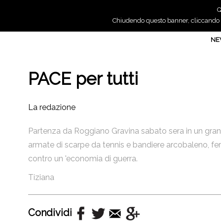
Q
Chiudendo questo banner, cliccando su
N
PACE per tutti
La redazione
Partenza da Roggiano Gravina sabato sera in un gr
armate di scarpe da tennis e bandiere arcobaleno, ferm
contro un 'economia di guerra.
Tiziana
Condividi