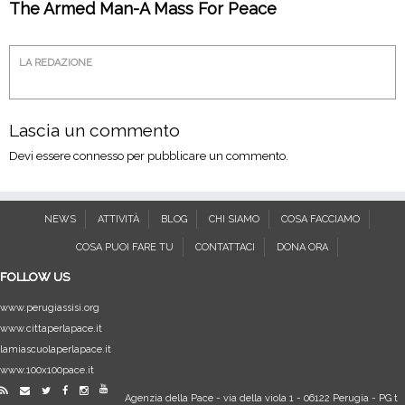
The Armed Man-A Mass For Peace
LA REDAZIONE
Lascia un commento
Devi essere
connesso
per pubblicare un commento.
NEWS
ATTIVITÀ
BLOG
CHI SIAMO
COSA FACCIAMO
COSA PUOI FARE TU
CONTATTACI
DONA ORA
FOLLOW US
www.perugiassisi.org
www.cittaperlapace.it
lamiascuolaperlapace.it
www.100x100pace.it
Agenzia della Pace
-
via della viola 1
-
06122
Perugia
-
PG
t