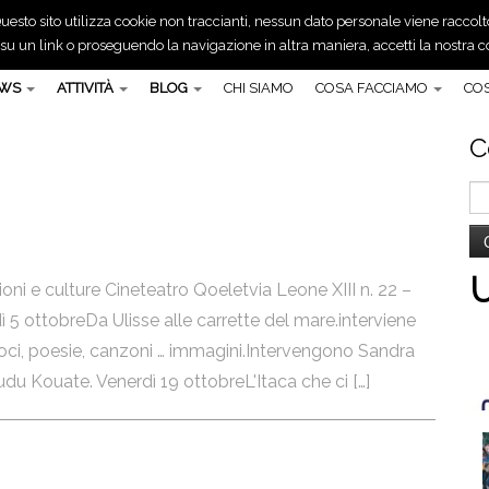
uesto sito utilizza cookie non traccianti, nessun dato personale viene raccolt
 un link o proseguendo la navigazione in altra maniera, accetti la nostra co
EWS
ATTIVITÀ
BLOG
CHI SIAMO
COSA FACCIAMO
COS
C
Ri
pe
i e culture Cineteatro Qoeletvia Leone XIII n. 22 –
5 ottobreDa Ulisse alle carrette del mare.interviene
 voci, poesie, canzoni … immagini.Intervengono Sandra
u Kouate. Venerdì 19 ottobreL'Itaca che ci […]