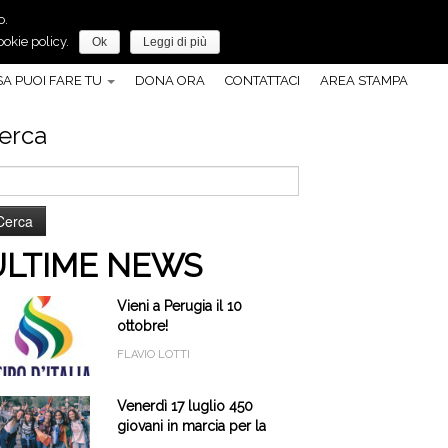
o.
Anche tu, puoi fare molto per la pace!
okie policy.
Ok
Leggi di più
A PUOI FARE TU
DONA ORA
CONTATTACI
AREA STAMPA
erca
cerca
r:
ULTIME NEWS
Vieni a Perugia il 10
ottobre!
FLAVIO LOTTI
Venerdì 17 luglio 450
giovani in marcia per la
pace a Cascia