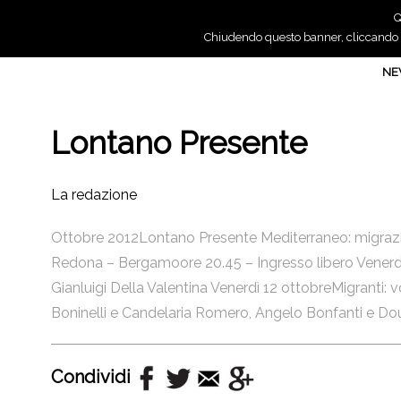
Q
Chiudendo questo banner, cliccando su
N
Lontano Presente
La redazione
Ottobre 2012Lontano Presente Mediterraneo: migrazion
Redona – Bergamoore 20.45 – Ingresso libero Venerdì 
Gianluigi Della Valentina Venerdì 12 ottobreMigranti:
Boninelli e Candelaria Romero, Angelo Bonfanti e Doud
Condividi