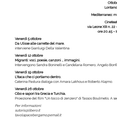
Ottob
Lontano
Mediterraneo: mi
Cinetea
via Leone XIII n. 
ore 20.45 – 
Venerdì 5 ottobre
Da Ulisse alle carrette del mare.
interviene Gianluigi Della Valentina
Venerdì 12 ottobre
Migranti: voci, poesie, canzoni … immagini.
Intervengono Sandra Boninelli e Candelaria Romero, Angelo Bonf
Venerdì 19 ottobre
L'Itaca che ci portiamo dentro.
Caterina Pastura dialoga con Amara Lakhous e Roberto Alajmo.
Venerdì 26 ottobre
Cibo e sapori tra Grecia e Turchia.
Proiezione del film "Un tocco di zenzero" di Tassos Boulmetis. A se
Per informazioni:
sutoris@libero.it
tavolapacebergamo@email.it