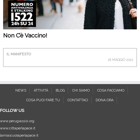
Non C’è Vaccino!
IL MANIFESTO
18 MAGGIO 2021
NEWS
ATTIVITÀ
BLOG
CHI SIAMO
COSA FACCIAMO
COSA PUOI FARE TU
CONTATTACI
DONA ORA
FOLLOW US
www.perugiassisi.org
www.cittaperlapace.it
lamiascuolaperlapace.it