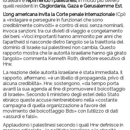
israeliani e
reprimendo i palestinesi,
in modo più severo
quelli residenti in
Cisgiordania, Gaza e Gerusalemme Est
.
L’ong americana invita la Corte penale internazionale
(Cpi)
a «indagare e perseguire in funzionari che sono
credibilmente coinvolti» e contro di essi, senza nominarli,
invoca sanzioni, tra cui divieti di viaggio e congelamento
dei beni. «Voci importanti hanno ammonito per anni che
l’apartheid si nasconde dietro l’angolo se la traiettoria del
dominio di Israele sui palestinesi non cambia. Questo
rapporto mostra che le autorità israeliane hanno già girato
l’angolo» commenta Kenneth Roth, direttore esecutivo di
Hrw.
La reazione delle autorità israeliane è stata immediata. Il
rapporto, affermano, «è un libello di propaganda, privo di
alcuna credibilità». Hrw, sostengono, «da tempo porta
avanti la sua agenda al fine di promuovere il boicottaggio
di Israele». Secondo il ministero degli esteri dello Stato
ebraico queste accuse rientrerebbero nella «costante
campagna di quella organizzazione a favore del
movimento dei boicottaggio Bds» con l’utilizzo di dati
«assurdi e falsi».
Applaudono i palestinesi secondo i quali Hrw definisce in