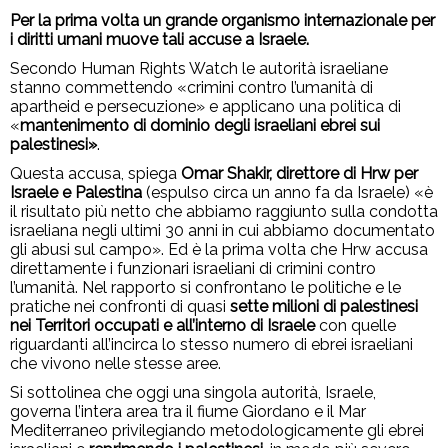
Per la prima volta un grande organismo internazionale per
i diritti umani muove tali accuse a Israele.
Secondo Human Rights Watch le autorità israeliane
stanno commettendo «crimini contro l’umanità di
apartheid e persecuzione» e applicano una politica di
«
mantenimento di dominio degli israeliani ebrei sui
palestinesi»
.
Questa accusa, spiega
Omar Shakir, direttore di Hrw per
Israele e Palestina
(espulso circa un anno fa da Israele) «è
il risultato più netto che abbiamo raggiunto sulla condotta
israeliana negli ultimi 30 anni in cui abbiamo documentato
gli abusi sul campo». Ed è la prima volta che Hrw accusa
direttamente i funzionari israeliani di crimini contro
l’umanità. Nel rapporto si confrontano le politiche e le
pratiche nei confronti di quasi
sette milioni di palestinesi
nei Territori occupati e all’interno di Israele
con quelle
riguardanti all’incirca lo stesso numero di ebrei israeliani
che vivono nelle stesse aree.
Si sottolinea che oggi una singola autorità, Israele,
governa l’intera area tra il fiume Giordano e il Mar
Mediterraneo privilegiando metodologicamente gli ebrei