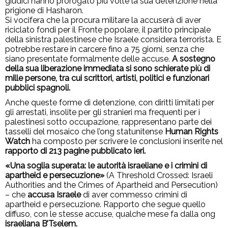
giudici hanno prorogato più volte la sua detenzione nella
prigione di Hasharon.
Si vocifera che la procura militare la accuserà di aver
riciclato fondi per il Fronte popolare, il partito principale
della sinistra palestinese che Israele considera terrorista. E
potrebbe restare in carcere fino a 75 giorni, senza che
siano presentate formalmente delle accuse.
A sostegno
della sua liberazione immediata si sono schierate più di
mille persone, tra cui scrittori, artisti, politici e funzionari
pubblici spagnoli.
Anche queste forme di detenzione, con diritti limitati per
gli arrestati, insolite per gli stranieri ma frequenti per i
palestinesi sotto occupazione, rappresentano parte dei
tasselli del mosaico che l’ong statunitense
Human Rights
Watch
ha composto per scrivere le conclusioni inserite nel
rapporto di 213 pagine pubblicato ieri.
«Una soglia superata: le autorità israeliane e i crimini di
apartheid e persecuzione»
(A Threshold Crossed: Israeli
Authorities and the Crimes of Apartheid and Persecution)
– che
accusa Israele
di aver commesso crimini di
apartheid e persecuzione. Rapporto che segue quello
diffuso, con le stesse accuse, qualche mese fa dalla ong
israeliana B’Tselem.