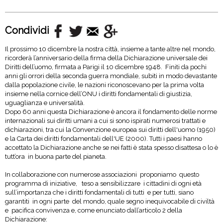
Condividi
Il prossimo 10 dicembre la nostra città, insieme a tante altre nel mondo,
ricorderà l’anniversario della firma della Dichiarazione universale dei
Diritti dell’uomo, firmata a Parigi il 10 dicembre 1948. Finiti da pochi
anni gli orrori della seconda guerra mondiale, subiti in modo devastante
dalla popolazione civile, le nazioni riconoscevano per la prima volta
insieme nella cornice dell’ONU i diritti fondamentali di giustizia,
uguaglianza e universalità.
Dopo 60 anni questa Dichiarazione è ancora il fondamento delle norme
internazionali sui diritti umani a cui si sono ispirati numerosi trattati e
dichiarazioni, tra cui la Convenzione europea sui diritti dell'uomo (1950)
e la Carta dei diritti fondamentali dell'UE (2000). Tutti i paesi hanno
accettato la Dichiarazione anche se nei fatti è stata spesso disattesa o lo è
tutt’ora in buona parte del pianeta.
In collaborazione con numerose associazioni proponiamo questo
programma di iniziative, teso a sensibilizzare i cittadini di ogni età
sull’importanza che i diritti fondamentali di tutti e per tutti, siano
garantiti in ogni parte del mondo, quale segno inequivocabile di civiltà
e pacifica convivenza e, come enunciato dall’articolo 2 della
Dichiarazione: