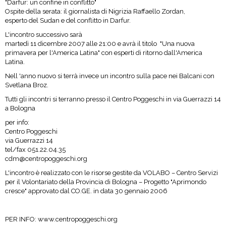
"Darfur: un confine in conflitto"
Ospite della serata: il giornalista di Nigrizia Raffaello Zordan,
esperto del Sudan e del conflitto in Darfur.
L'incontro successivo sarà
martedì 11 dicembre 2007 alle 21:00 e avrà il titolo "Una nuova
primavera per l'America Latina" con esperti di ritorno dall'America
Latina.
Nell 'anno nuovo si terrà invece un incontro sulla pace nei Balcani con
Svetlana Broz.
Tutti gli incontri si terranno presso il Centro Poggeschi in via Guerrazzi 14
a Bologna
per info:
Centro Poggeschi
via Guerrazzi 14
tel/fax 051.22.04.35
cdm@centropoggeschi.org
L'incontro è realizzato con le risorse gestite da VOLABO – Centro Servizi
per il Volontariato della Provincia di Bologna – Progetto "Aprimondo
cresce" approvato dal CO.GE. in data 30 gennaio 2006
PER INFO:
www.centropoggeschi.org