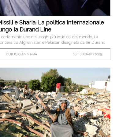
issili e Sharia. La politica internazionale
ungo la Durand Line
’ certamente uno dei luoghi più insidiosi del mondo. La
rontiera tra Afghanistan e Pakistan disegnata da Sir Durand
ra già un capolavoro di “realpolitik”…
DUILIO GIAMMARIA
18 FEBBRAIO 2009