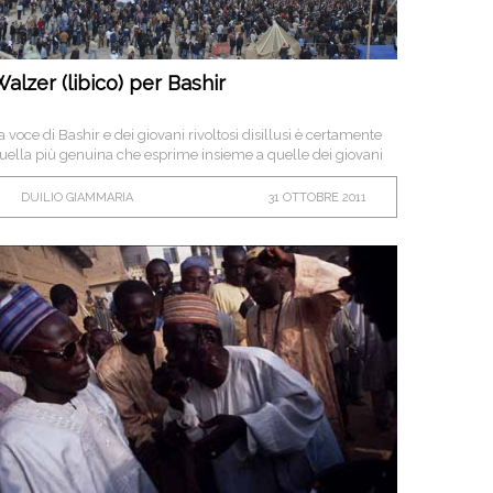
alzer (libico) per Bashir
a voce di Bashir e dei giovani rivoltosi disillusi è certamente
uella più genuina che esprime insieme a quelle dei giovani
unisini preoccupati della vittoria del partito islamisya Ennada,
l vero spirito delle rivolte arabe.
DUILIO GIAMMARIA
31 OTTOBRE 2011