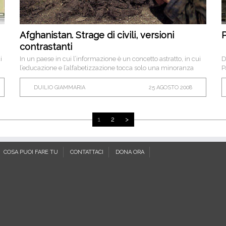
Afghanistan. Strage di civili, versioni
P
contrastanti
i
In un paese in cui l’informazione è un concetto astratto, in cui
D
l’educazione e l’alfabetizzazione tocca solo una minoranza
P
della popolazione, quello che conta è quello che si dice dei
c
fatti e in questo i talebani dimostrano di conoscere bene il
DUILIO GIAMMARIA
25 AGOSTO 2008
mestiere della propaganda.
1
2
>
COSA PUOI FARE TU
CONTATTACI
DONA ORA