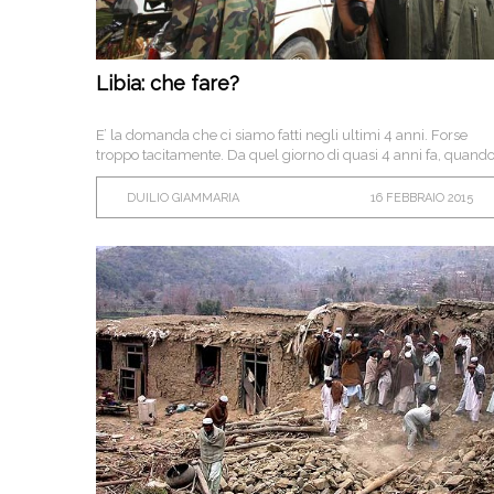
Libia: che fare?
E’ la domanda che ci siamo fatti negli ultimi 4 anni. Forse
troppo tacitamente. Da quel giorno di quasi 4 anni fa, quand
il primo raid aereo diede inizio alla guerra in Libia.
DUILIO GIAMMARIA
16 FEBBRAIO 2015