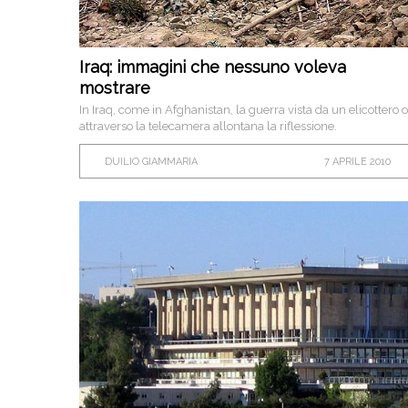
Iraq: immagini che nessuno voleva
mostrare
In Iraq, come in Afghanistan, la guerra vista da un elicottero o
attraverso la telecamera allontana la riflessione.
DUILIO GIAMMARIA
7 APRILE 2010