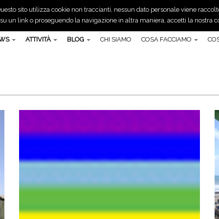
uesto sito utilizza cookie non traccianti, nessun dato personale viene raccolt
 un link o proseguendo la navigazione in altra maniera, accetti la nostra co
EWS
ATTIVITÀ
BLOG
CHI SIAMO
COSA FACCIAMO
COS