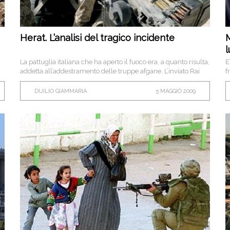
Herat. L’analisi del tragico incidente
M
l
La pattuglia italiana che ha aperto il fuoco era, a quanto risulta,
E
addetta all’addestramento delle truppe afgane. L’inviato Rai
f
Duilio Giammaria commenta: "Ho assistito a molti
e
addestramenti di questo tipo. La comprensione di un paese è
DUILIO GIAMMARIA
5 MAGGIO 2009
una faccenda complessa".