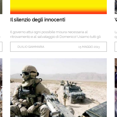
Il silenzio degli innocenti
W
Il governo attui ogni possibile misura necessaria al
L
o
ritrovamento e al salvataggio di Domenico! Usiamo tutti gli
q
strumenti necessari per riportarlo tra noi!
t
i
DUILIO GIAMMARIA
15 MAGGIO 2013