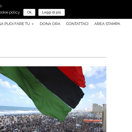
o.
Anche tu, puoi fare molto per la pace!
okie policy.
Ok
Leggi di più
A PUOI FARE TU
DONA ORA
CONTATTACI
AREA STAMPA