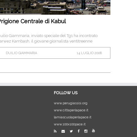
rigione Centrale di Kabul
uilio Giammaria, inviato speciale del Tg1 ha incontrato
arwez Kambash, il giovane giornalista ventitreenne
ondannato in Afghanistan.
DUILIO GIAMMARIA
14 LUGLIO 2008
FOLLOW US
www.perugiassisi.org
www.cittaperlapace.it
lamiascuolaperlapace.it
www.100x100pace.it