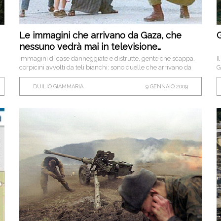
Le immagini che arrivano da Gaza, che
G
nessuno vedrà mai in televisione…
Immagini di case danneggiate e distrutte, gente che scappa,
I
corpicini avvolti da teli bianchi: sono quelle che arrivano da
G
Gaza, quelle che non si vedono, perché sono troppo forti,
è
troppo orrende.
DUILIO GIAMMARIA
9 GENNAIO 2009