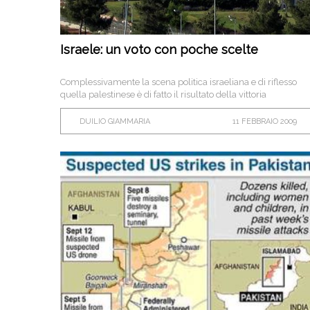
Israele: un voto con poche scelte
Complessivamente la scena politica israeliana e di riflesso
quella palestinese è di fatto il risultato della vittoria
dell’opzione della forza, su quella del confronto politico.
DUILIO GIAMMARIA
11 FEBBRAIO 2009