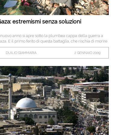
aza: estremismi senza soluzioni
l nuovo anno si apre sotto la plumbea cappa della guerra a
aza. E il primo ferito di questa battaglia, che rischia di morire
 il processo di pace.
DUILIO GIAMMARIA
2 GENNAIO 2009