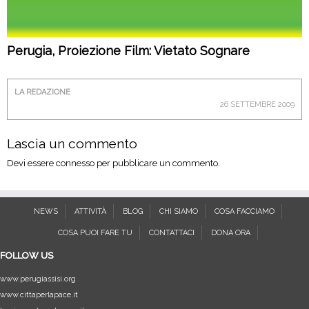
Perugia, Proiezione Film: Vietato Sognare
LA REDAZIONE
26 SETTEMBRE 2009
Lascia un commento
Devi essere
connesso
per pubblicare un commento.
NEWS
ATTIVITÀ
BLOG
CHI SIAMO
COSA FACCIAMO
COSA PUOI FARE TU
CONTATTACI
DONA ORA
FOLLOW US
www.perugiassisi.org
www.cittaperlapace.it