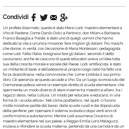
Condividi
Un profeta disarmato, questo è stato Mario Lodi, maestro elementare a
Vho di Piadena. Come Danilo Dolci a Partinico, don Milani a Barbiana,
Franco Basaglia a Trieste, è stato uno di quegli uomini che hanno
dedicato la vita a un’unica missione: fare migliori gli italiani. Più maschi
che donne, in verità, con l’eccezione di Maria Montessori, pedagogista
come Lodi. Fatta l’Italia, bisognava fare gli italiani, secondo il detto
cavouriano, anche se ciascuno di questi educatori aveva un’idea tutta
sua della crescita morale e sociale del Paese. Lodi, antifascista, è stato
un militante di base, e dell’adesione al proprio luogo natio ha fatto una
forza straordinaria, nella convinzione che, come s’intitola il suo primo
libro, C’è speranza se questo accade a Vho. Da un luogo sconosciuto del
Cremonese poteva venire un esempio diretto di scuola elementare, che
sperimenta un modo diverso di stare insieme tra maestro e allievi, tra i
ragazzi stessi, nella cultura. Un modo per educare, e educarsi, in una
forma di «scuola attiva». Nel clima postbellico, nel 1946, ci furono
molte iniziative partite dal basso, dalle scuole rurali e dai doposcuola
delle periferie, per ripensare il sistema scolastico dopo venti anni di
conformismo e autoritarismo. Mentre Lodi assumeva l’incarico di
maestro elementare nel suo paese, a Reggio Emilia Loris Malaguzzi,
iniziava a rifondare la scuola materna, partendo da una carriola e da un