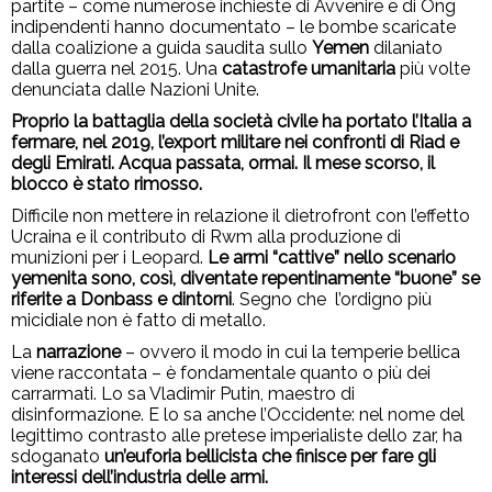
partite – come numerose inchieste di Avvenire e di Ong
indipendenti hanno documentato – le bombe scaricate
dalla coalizione a guida saudita sullo
Yemen
dilaniato
dalla guerra nel 2015. Una
catastrofe umanitaria
più volte
denunciata dalle Nazioni Unite.
Proprio la battaglia della società civile ha portato l’Italia a
fermare, nel 2019, l’export militare nei confronti di Riad e
degli Emirati. Acqua passata, ormai. Il mese scorso, il
blocco è stato rimosso.
Difficile non mettere in relazione il dietrofront con l’effetto
Ucraina e il contributo di Rwm alla produzione di
munizioni per i Leopard.
Le armi “cattive” nello scenario
yemenita sono, così, diventate repentinamente “buone” se
riferite a Donbass e dintorni
. Segno che l’ordigno più
micidiale non è fatto di metallo.
La
narrazione
– ovvero il modo in cui la temperie bellica
viene raccontata – è fondamentale quanto o più dei
carrarmati. Lo sa Vladimir Putin, maestro di
disinformazione. E lo sa anche l’Occidente: nel nome del
legittimo contrasto alle pretese imperialiste dello zar, ha
sdoganato
un’euforia bellicista che finisce per fare gli
interessi dell’industria delle armi.