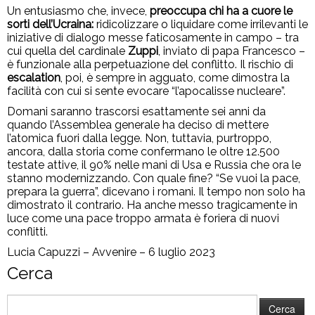
Un entusiasmo che, invece,
preoccupa chi ha a cuore le
sorti dell’Ucraina:
ridicolizzare o liquidare come irrilevanti le
iniziative di dialogo messe faticosamente in campo – tra
cui quella del cardinale
Zuppi
, inviato di papa Francesco –
è funzionale alla perpetuazione del conflitto. Il rischio di
escalation
, poi, è sempre in agguato, come dimostra la
facilità con cui si sente evocare “l’apocalisse nucleare”.
Domani saranno trascorsi esattamente sei anni da
quando l’Assemblea generale ha deciso di mettere
l’atomica fuori dalla legge. Non, tuttavia, purtroppo,
ancora, dalla storia come confermano le oltre 12.500
testate attive, il 90% nelle mani di Usa e Russia che ora le
stanno modernizzando. Con quale fine? “Se vuoi la pace,
prepara la guerra”, dicevano i romani. Il tempo non solo ha
dimostrato il contrario. Ha anche messo tragicamente in
luce come una pace troppo armata è foriera di nuovi
conflitti.
Lucia Capuzzi – Avvenire – 6 luglio 2023
Cerca
Ricerca