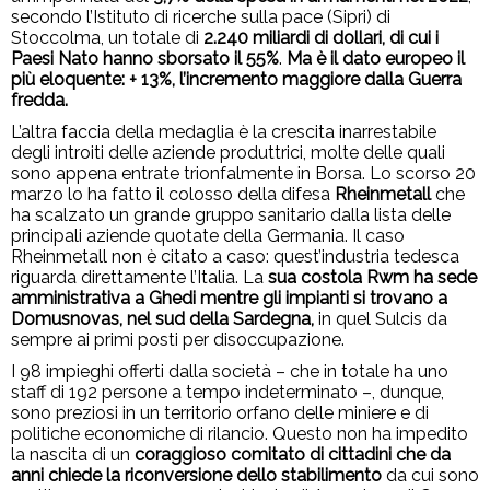
secondo l’Istituto di ricerche sulla pace (Sipri) di
Stoccolma, un totale di
2.240 miliardi di dollari, di cui i
Paesi Nato hanno sborsato il 55%
.
Ma è il dato europeo il
più eloquente: + 13%, l’incremento maggiore dalla Guerra
fredda.
L’altra faccia della medaglia è la crescita inarrestabile
degli introiti delle aziende produttrici, molte delle quali
sono appena entrate trionfalmente in Borsa. Lo scorso 20
marzo lo ha fatto il colosso della difesa
Rheinmetall
che
ha scalzato un grande gruppo sanitario dalla lista delle
principali aziende quotate della Germania. Il caso
Rheinmetall non è citato a caso: quest’industria tedesca
riguarda direttamente l’Italia. La
sua costola Rwm ha sede
amministrativa a Ghedi mentre gli impianti si trovano a
Domusnovas, nel sud della Sardegna,
in quel Sulcis da
sempre ai primi posti per disoccupazione.
I 98 impieghi offerti dalla società – che in totale ha uno
staff di 192 persone a tempo indeterminato –, dunque,
sono preziosi in un territorio orfano delle miniere e di
politiche economiche di rilancio. Questo non ha impedito
la nascita di un
coraggioso comitato di cittadini che da
anni chiede la riconversione dello stabilimento
da cui sono