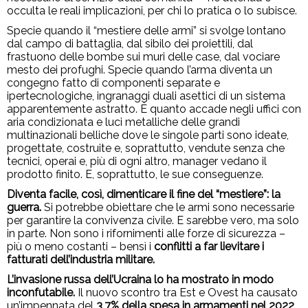
occulta le reali implicazioni, per chi lo pratica o lo subisce.
Specie quando il “mestiere delle armi” si svolge lontano
dal campo di battaglia, dal sibilo dei proiettili, dal
frastuono delle bombe sui muri delle case, dal vociare
mesto dei profughi. Specie quando l’arma diventa un
congegno fatto di componenti separate e
ipertecnologiche, ingranaggi duali asettici di un sistema
apparentemente astratto. È quanto accade negli uffici con
aria condizionata e luci metalliche delle grandi
multinazionali belliche dove le singole parti sono ideate,
progettate, costruite e, soprattutto, vendute senza che
tecnici, operai e, più di ogni altro, manager vedano il
prodotto finito. E, soprattutto, le sue conseguenze.
Diventa facile, così, dimenticare il fine del “mestiere”: la
guerra.
Si potrebbe obiettare che le armi sono necessarie
per garantire la convivenza civile. E sarebbe vero, ma solo
in parte. Non sono i rifornimenti alle forze di sicurezza –
più o meno costanti – bensì i
conflitti a far lievitare i
fatturati dell’industria militare.
L’invasione russa dell’Ucraina lo ha mostrato in modo
inconfutabile.
Il nuovo scontro tra Est e Ovest ha causato
un’impennata del
3,7% della spesa in armamenti nel 2022
,