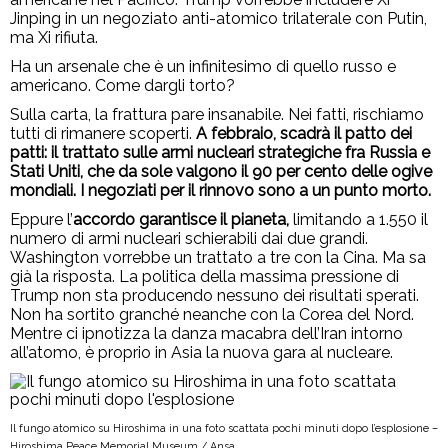
Jinping in un negoziato anti-atomico trilaterale con Putin,
ma Xi rifiuta.
Ha un arsenale che è un infinitesimo di quello russo e
americano. Come dargli torto?
Sulla carta, la frattura pare insanabile. Nei fatti, rischiamo
tutti di rimanere scoperti.
A febbraio, scadrà il patto dei
patti: il trattato sulle armi nucleari strategiche fra Russia e
Stati Uniti, che da sole valgono il 90 per cento delle ogive
mondiali. I negoziati per il rinnovo sono a un punto morto.
Eppure l’
accordo garantisce il pianeta,
limitando a 1.550 il
numero di armi nucleari schierabili dai due grandi.
Washington vorrebbe un trattato a tre con la Cina. Ma sa
già la risposta. La politica della massima pressione di
Trump non sta producendo nessuno dei risultati sperati.
Non ha sortito granché neanche con la Corea del Nord.
Mentre ci ipnotizza la danza macabra dell’Iran intorno
all’atomo, è proprio in Asia la nuova gara al nucleare.
Il fungo atomico su Hiroshima in una foto scattata pochi minuti dopo l’esplosione –
Hiroshima Peace Memorial Museum / Ansa