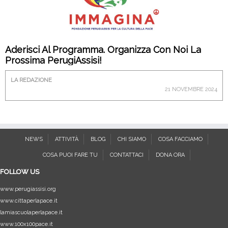
Aderisci Al Programma. Organizza Con Noi La
Prossima PerugiAssisi!
LA REDAZIONE
21 NOVEMBRE 2024
NEWS
ATTIVITÀ
BLOG
CHI SIAMO
COSA FACCIAMO
COSA PUOI FARE TU
CONTATTACI
DONA ORA
FOLLOW US
www.perugiassisi.org
www.cittaperlapace.it
lamiascuolaperlapace.it
www.100x100pace.it