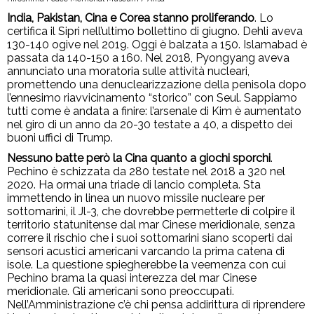
India, Pakistan, Cina e Corea stanno proliferando
. Lo
certifica il Sipri nell’ultimo bollettino di giugno. Dehli aveva
130-140 ogive nel 2019. Oggi è balzata a 150. Islamabad è
passata da 140-150 a 160. Nel 2018, Pyongyang aveva
annunciato una moratoria sulle attività nucleari,
promettendo una denuclearizzazione della penisola dopo
l’ennesimo riavvicinamento “storico” con Seul. Sappiamo
tutti come è andata a finire: l’arsenale di Kim è aumentato
nel giro di un anno da 20-30 testate a 40, a dispetto dei
buoni uffici di Trump.
Nessuno batte però la Cina quanto a giochi sporchi
.
Pechino è schizzata da 280 testate nel 2018 a 320 nel
2020. Ha ormai una triade di lancio completa. Sta
immettendo in linea un nuovo missile nucleare per
sottomarini, il Jl-3, che dovrebbe permetterle di colpire il
territorio statunitense dal mar Cinese meridionale, senza
correre il rischio che i suoi sottomarini siano scoperti dai
sensori acustici americani varcando la prima catena di
isole. La questione spiegherebbe la veemenza con cui
Pechino brama la quasi interezza del mar Cinese
meridionale. Gli americani sono preoccupati.
Nell’Amministrazione c’è chi pensa addirittura di riprendere