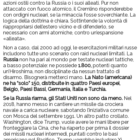
azioni ostili contro la Russia o i suoi alleati. Pur non
attaccato con fuoco atomico, il Cremlino risponderebbe
con ordigni nucleari, se la minaccia fosse soverchiante. La
logica della dottrina è chiara. Sottintende la volontà di
riappropriarsi dell’estero vicino e di difenderlo, se
necessario con armi atomiche, contro un’espansione
«alleata».
Non a caso, dal 2000 ad oggi, le esercitazioni militari russe
includono tutte uno scenario con raid nucleari limitati. La
Russia
non ha pari al mondo per testate nucleari tattiche,
a basso potenziale: ne possiede
1.800,
potenti quanto
un’Hiroshima, non disciplinate da nessun trattato di
disarmo. Bisognerà metterci mano.
La Nato (americana)
ne ha “solo” 150, distribuite in quattro Paesi europei,
Belgio, Paesi Bassi, Germania, Italia e Turchia.
Se la Russia riarma, gli Stati Uniti non sono da meno.
Nel
2018, hanno messo in cantiere un missile da crociera
navale a carica nucleare, sabotando l’iniziativa comune
con Mosca del settembre 1991. Un altro patto crollato.
Washington, dice Trump, vuole avere le mani libere per
fronteggiare la Cina, che ha riaperto per prima il dossier
dei missili nucleari intermedi, puntati contro le basi
americane nel Pacifico. Trump vorrebbe includere Xi