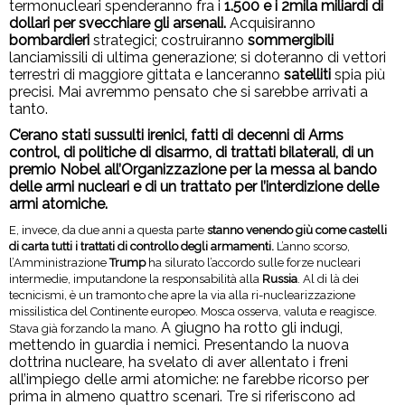
termonucleari spenderanno fra i
1.500 e i 2mila miliardi di
dollari per svecchiare gli arsenali.
Acquisiranno
bombardieri
strategici; costruiranno
sommergibili
lanciamissili di ultima generazione; si doteranno di vettori
terrestri di maggiore gittata e lanceranno
satelliti
spia più
precisi. Mai avremmo pensato che si sarebbe arrivati a
tanto.
C’erano stati sussulti irenici, fatti di decenni di Arms
control, di politiche di disarmo, di trattati bilaterali, di un
premio Nobel all’Organizzazione per la messa al bando
delle armi nucleari e di un trattato per l’interdizione delle
armi atomiche.
E, invece, da due anni a questa parte
stanno venendo giù come castelli
di carta tutti i trattati di controllo degli armamenti.
L’anno scorso,
l’Amministrazione
Trump
ha silurato l’accordo sulle forze nucleari
intermedie, imputandone la responsabilità alla
Russia
. Al di là dei
tecnicismi, è un tramonto che apre la via alla ri-nuclearizzazione
missilistica del Continente europeo. Mosca osserva, valuta e reagisce.
A giugno ha rotto gli indugi,
Stava già forzando la mano.
mettendo in guardia i nemici. Presentando la nuova
dottrina nucleare, ha svelato di aver allentato i freni
all’impiego delle armi atomiche: ne farebbe ricorso per
prima in almeno quattro scenari. Tre si riferiscono ad