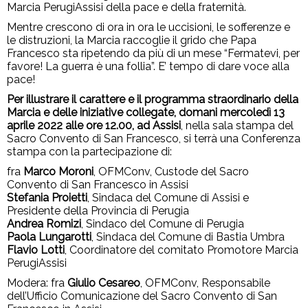
Marcia PerugiAssisi della pace e della fraternità.
Mentre crescono di ora in ora le uccisioni, le sofferenze e
le distruzioni, la Marcia raccoglie il grido che Papa
Francesco sta ripetendo da più di un mese “Fermatevi, per
favore! La guerra è una follia”. E’ tempo di dare voce alla
pace!
Per illustrare il carattere e il programma straordinario della
Marcia e delle iniziative collegate, domani mercoledì 13
aprile 2022 alle ore 12.00, ad Assisi
, nella sala stampa del
Sacro Convento di San Francesco, si terrà una Conferenza
stampa con la partecipazione di:
fra
Marco Moroni
, OFMConv, Custode del Sacro
Convento di San Francesco in Assisi
Stefania Proietti
, Sindaca del Comune di Assisi e
Presidente della Provincia di Perugia
Andrea Romizi
, Sindaco del Comune di Perugia
Paola Lungarotti
, Sindaca del Comune di Bastia Umbra
Flavio Lotti
, Coordinatore del comitato Promotore Marcia
PerugiAssisi
Modera: fra
Giulio Cesareo
, OFMConv, Responsabile
dell’Ufficio Comunicazione del Sacro Convento di San