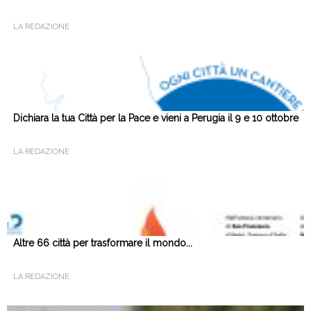
LA REDAZIONE
Dichiara la tua Città per la Pace e vieni a Perugia il 9 e 10 ottobre
LA REDAZIONE
Altre 66 città per trasformare il mondo...
LA REDAZIONE