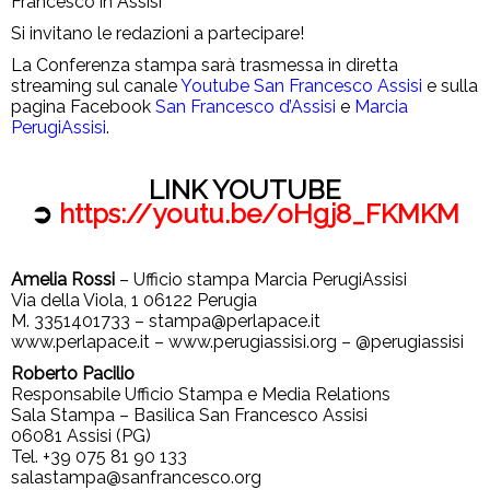
Francesco in Assisi
Si invitano le redazioni a partecipare!
La Conferenza stampa sarà trasmessa in diretta
streaming sul canale
Youtube San Francesco Assisi
e sulla
pagina Facebook
San Francesco d’Assisi
e
Marcia
PerugiAssisi
.
LINK YOUTUBE
➲
https://youtu.be/oHgj8_FKMKM
Amelia Rossi
– Ufficio stampa Marcia PerugiAssisi
Via della Viola, 1 06122 Perugia
M. 3351401733 – stampa@perlapace.it
www.perlapace.it – www.perugiassisi.org – @perugiassisi
Roberto Pacilio
Responsabile Ufficio Stampa e Media Relations
Sala Stampa – Basilica San Francesco Assisi
06081 Assisi (PG)
Tel. +39 075 81 90 133
salastampa@sanfrancesco.org