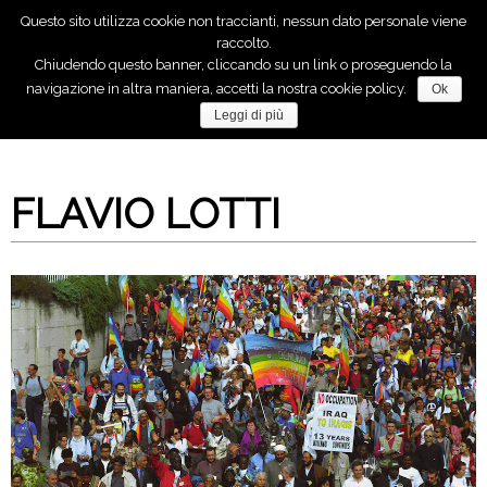
Questo sito utilizza cookie non traccianti, nessun dato personale viene
raccolto.
Chiudendo questo banner, cliccando su un link o proseguendo la
Anche tu, puoi fare molto per la pace!
navigazione in altra maniera, accetti la nostra cookie policy.
Ok
Leggi di più
FLAVIO LOTTI