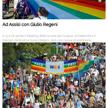
Ad Assisi con Giulio Regeni
Il 15 e 16 aprile il Meeting delle scuole per la pace, la fraternità e il
dialogo, dedicato a Giulio Regeni, sarà una nuova straordinaria,
intensissima, esperienza di pace condivisa da 5000 giovani provenienti
da tutta Italia.