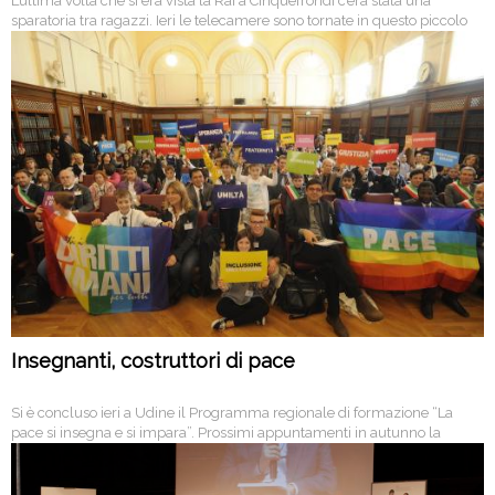
L’ultima volta che si era vista la Rai a Cinquefrondi c’era stata una
sparatoria tra ragazzi. Ieri le telecamere sono tornate in questo piccolo
centro per raccontare un evento di segno opposto: la prima marcia per
la pace.
Insegnanti, costruttori di pace
Si è concluso ieri a Udine il Programma regionale di formazione “La
pace si insegna e si impara”. Prossimi appuntamenti in autunno la
Marcia Perugia-Assisi del 9 ottobre e il Convegno del Centro Balducci.