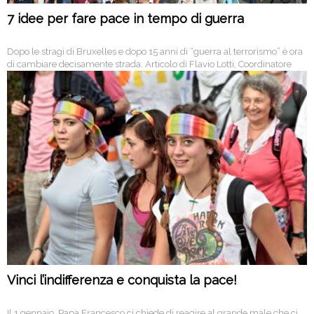
7 idee per fare pace in tempo di guerra
Dopo le stragi di Bruxelles e dopo 15 anni di “guerra al terrorismo” è ora
di cambiare decisamente strada. Articolo di Flavio Lotti, Coordinatore
della Tavola della pace.
Vinci l’indifferenza e conquista la pace!
Il 1 gennaio, Papa Francesco ci chiede di reagire al grande male che ci