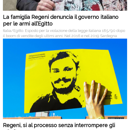
La famiglia Regeni denuncia il governo italiano
per le armi all’Egitto
Italia/Egitto. Esposto per la violazione della legge italiana 185/90 dopo
il boom di vendite degli ultimi anni. Nel 2016 e nel 2019 Sardegna
Pulita fece lo stesso per le bombe Rwm usate in Yemen e ci ha
raccontato come è andata a finire.
Regeni, si al processo senza interrompere gli