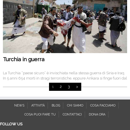
Turchia in guerra
La Turchia “paese sicuro” è invischiata nella stessa guerra di Siria e Iraq.
In 5 anni 654 morti in stragi terroristiche, eppure Ankara si finge fuori dal
conflitto. L’Isis colpisce Istanbul come colpisce Damasco e Baghdad, con
1
2
3
>
Navigazione
una nuova strategia che lo rende “invisibile”.
articoli
NEWS
ATTIVITÀ
BLOG
CHI SIAMO
COSA FACCIAMO
COSA PUOI FARE TU
CONTATTACI
DONA ORA
FOLLOW US