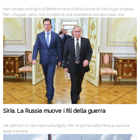
Nel campo profughi di Betlemme la distribuzione di cibo è già sospesa.
Per i rifugiati, però, non si tratta di una questione assistenziale, ma
politica: tagliare i fondi all’agenzia Onu significa negare l’esistenza stessa
dei rifugiati
Siria. La Russia muove i fili della guerra
Jet dall’Iran e Usa messi all’angolo. Per la prima volta Mosca usa una
base iraniana.