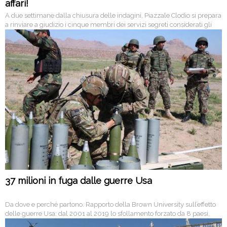
affari!
A due settimane dalla chiusura delle indagini, Piazzale Clodio si prepara
a rinviare a giudizio i cinque membri dei servizi segreti considerati gli
aguzzini del ricercatore. Conte telefona ad al-Sisi: è tempo di
collaborare. Ma nello stesso colloquio, scrivono i media egiziani, ha
parlato di rafforzamento dei rapporti commerciali e militari.
37 milioni in fuga dalle guerre Usa
Da dove e perché partono. Rapporto della Brown University sull’effetto
delle guerre Usa: dal 2001 al 2019 lo sfollamento forzato da 8 paesi,
dall’Iraq alla Siria, fino all’Afghanistan. Numeri al ribasso: allargando al