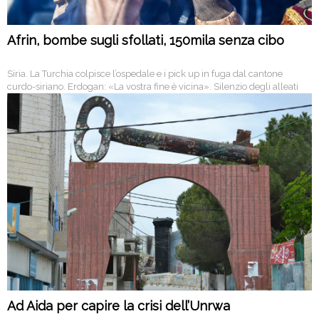
Afrin, bombe sugli sfollati, 150mila senza cibo
Siria. La Turchia colpisce l’ospedale e i pick up in fuga dal cantone
curdo-siriano. Erdogan: «La vostra fine è vicina». Silenzio degli alleati
Nato. Ankara punta alla distruzione del confederalismo democratico di
Rojava
Ad Aida per capire la crisi dell’Unrwa