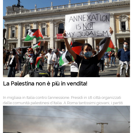
resto dell’Africa, si toccano i 59 milioni, pari alla popolazione italiana. E
gli effetti sono duraturi: frammentazione della società, impoverimento,
radicalizzazione e fame
La Palestina non è più in vendita!
In migliaia in Italia contro l’annessione. Presidi in 18 città organizzati
dalle comunità palestinesi d’Italia. A Roma tantissimi giovani, i partiti
della sinistra, la comunità curda, ebrei italiani, l’Anpi