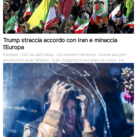
Trump straccia accordo con Iran e minaccia
l’Europa
Irandeal. USA via dall’intesa: «Gli iraniani mentono». Nuove sanzioni
anche a chi aiuta Teheran. Tusk «L’approccio europeo sia unito». Ha
prevalso il pressing saudita e israeliano, dalle guerre in Siria e Yemen al
«rapimento» di Hariri