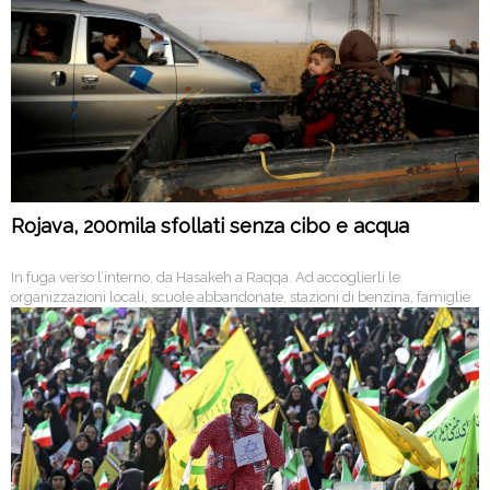
Rojava, 200mila sfollati senza cibo e acqua
In fuga verso l’interno, da Hasakeh a Raqqa. Ad accoglierli le
organizzazioni locali, scuole abbandonate, stazioni di benzina, famiglie
che aprono le porte. Quasi impossibile attraversare il confine con l’Iraq.