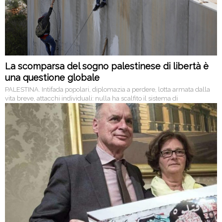
La scomparsa del sogno palestinese di libertà è
una questione globale
PALESTINA. Intifada popolari, diplomazia a perdere, lotta armata dalla
vita breve, attacchi individuali: nulla ha scalfito il sistema di
segregazione israeliano. Perché questi “fallimenti” hanno un
responsabile: la complicità internazionale verso il colonialismo
d’insediamento, di cui oggi sono volto sia il governo di estrema destra sia
le proteste israeliane contro Bibi