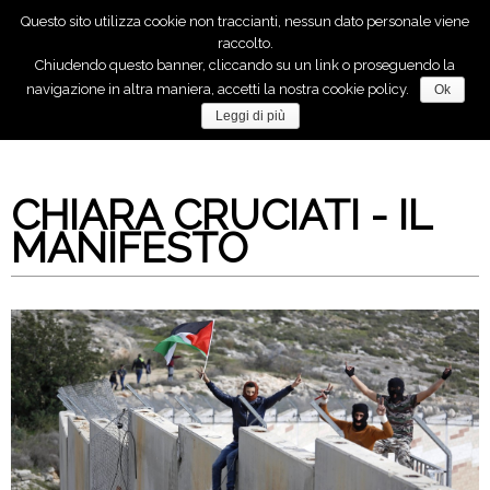
Questo sito utilizza cookie non traccianti, nessun dato personale viene
raccolto.
Chiudendo questo banner, cliccando su un link o proseguendo la
Anche tu, puoi fare molto per la pace!
navigazione in altra maniera, accetti la nostra cookie policy.
Ok
Leggi di più
CHIARA CRUCIATI - IL
MANIFESTO