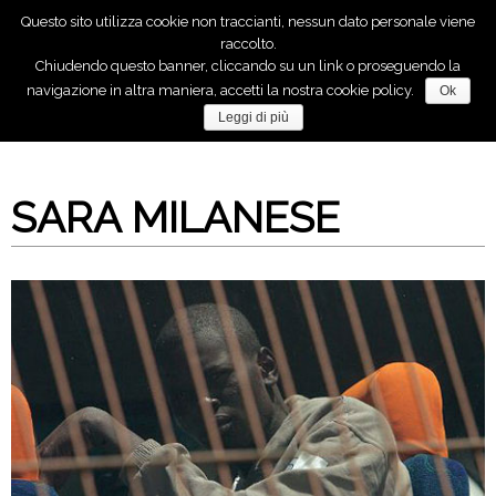
Questo sito utilizza cookie non traccianti, nessun dato personale viene
raccolto.
Chiudendo questo banner, cliccando su un link o proseguendo la
Anche tu, puoi fare molto per la pace!
navigazione in altra maniera, accetti la nostra cookie policy.
Ok
Leggi di più
SARA MILANESE