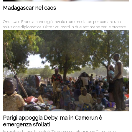
Madagascar nel caos
Onu, Ua e Francia hanno già inviato i loro mediatori per cercare una
soluzione diplomatica. Oltre 120 morti in due settimane per le proteste
contro il governo. E l’apertura di un dialogo sembra davvero lontana: il
leader dell’opposizione Rajoelina ha nominato un “suo” governo.
Parigi appoggia Deby, ma in Camerun è
emergenza sfollati
In migliaia hanno lasciato N’Djamena per rifugiarsi in Camerun e