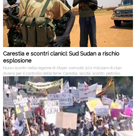
Carestia e scontri clanici: Sud Sudan a rischio
esplosione
Nuovi scontri nella regione di Abyei: coinvolti 300 miliziani di clan
diversi per il controllo delle terre. Carestia, siccità, scontri, petrolio,
tensione politica con Khartoum: in Sud Sudan ci sono tutti gli elementi
per una grave crisi umanitaria.