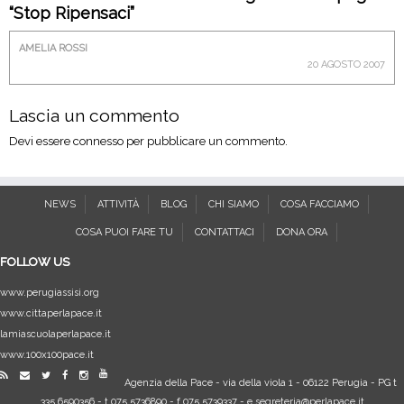
“Stop Ripensaci”
AMELIA ROSSI
20 AGOSTO 2007
Lascia un commento
Devi essere
connesso
per pubblicare un commento.
NEWS
ATTIVITÀ
BLOG
CHI SIAMO
COSA FACCIAMO
COSA PUOI FARE TU
CONTATTACI
DONA ORA
FOLLOW US
www.perugiassisi.org
www.cittaperlapace.it
lamiascuolaperlapace.it
www.100x100pace.it
Agenzia della Pace
-
via della viola 1
-
06122
Perugia
-
PG
t
335.6590356
- t
075.5736890
- f
075.5739337
- e
segreteria@perlapace.it