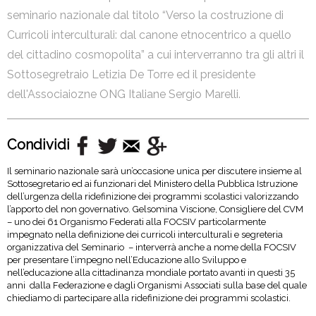
seminario nazionale dal titolo “Verso la costruzione di
Curricoli interculturali: dal canone etnocentrico a quello
del cittadino cosmopolita” a cui interverranno tra gli altri il
Sottosegretraio Letizia De Torre ed il presidente
dell'Associaiozne ONG Italiane Sergio Marelli.
Condividi
Il seminario nazionale sarà un’occasione unica per discutere insieme al
Sottosegretario ed ai funzionari del Ministero della Pubblica Istruzione
dell’urgenza della ridefinizione dei programmi scolastici valorizzando
l’apporto del non governativo. Gelsomina Viscione, Consigliere del CVM
– uno dei 61 Organismo Federati alla FOCSIV particolarmente
impegnato nella definizione dei curricoli interculturali e segreteria
organizzativa del Seminario – interverrà anche a nome della FOCSIV
per presentare l’impegno nell’Educazione allo Sviluppo e
nell’educazione alla cittadinanza mondiale portato avanti in questi 35
anni dalla Federazione e dagli Organismi Associati sulla base del quale
chiediamo di partecipare alla ridefinizione dei programmi scolastici.