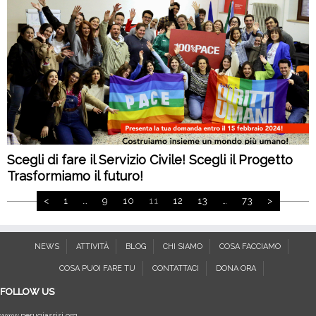
Scegli di fare il Servizio Civile! Scegli il Progetto
Trasformiamo il futuro!
<
1
…
9
10
11
12
13
…
73
>
Navigazione
articoli
NEWS
ATTIVITÀ
BLOG
CHI SIAMO
COSA FACCIAMO
COSA PUOI FARE TU
CONTATTACI
DONA ORA
FOLLOW US
www.perugiassisi.org