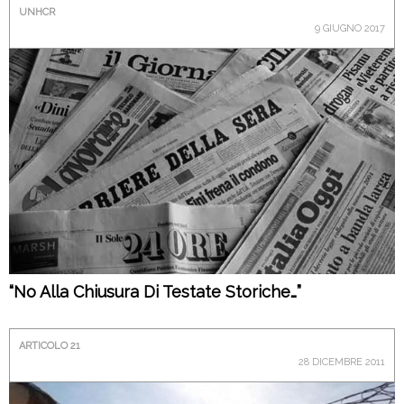
UNHCR
9 GIUGNO 2017
“No Alla Chiusura Di Testate Storiche…”
ARTICOLO 21
28 DICEMBRE 2011