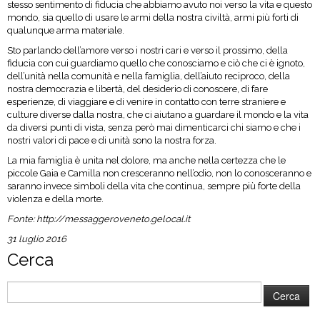
stesso sentimento di fiducia che abbiamo avuto noi verso la vita e questo
mondo, sia quello di usare le armi della nostra civiltà, armi più forti di
qualunque arma materiale.
Sto parlando dell’amore verso i nostri cari e verso il prossimo, della
fiducia con cui guardiamo quello che conosciamo e ciò che ci è ignoto,
dell’unità nella comunità e nella famiglia, dell’aiuto reciproco, della
nostra democrazia e libertà, del desiderio di conoscere, di fare
esperienze, di viaggiare e di venire in contatto con terre straniere e
culture diverse dalla nostra, che ci aiutano a guardare il mondo e la vita
da diversi punti di vista, senza però mai dimenticarci chi siamo e che i
nostri valori di pace e di unità sono la nostra forza.
La mia famiglia è unita nel dolore, ma anche nella certezza che le
piccole Gaia e Camilla non cresceranno nell’odio, non lo conosceranno e
saranno invece simboli della vita che continua, sempre più forte della
violenza e della morte.
Fonte:
http://messaggeroveneto.gelocal.it
31 luglio 2016
Cerca
Ricerca
per: