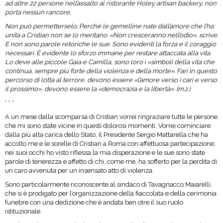
ad altre 22 persone nell’assalto al ristorante Holey artisan backery, non
porta nessun rancore.
Non può permetterselo. Perché le gemelline nate dall’amore che l’ha
unita a Cristian non se lo meritano. «Non cresceranno nell’odio», scrive.
E non sono parole retoriche le sue. Sono evidenti la forza e il coraggio
necessari. È evidente lo sforzo immane per restare attaccata alla vita.
Lo deve alle piccole Gaia e Camilla, sono loro i «simboli della vita che
continua, sempre più forte della violenza e della morte». Fari in questo
percorso di lotta al terrore, devono essere «l’amore verso i cari e verso
il prossimo», devono essere la «democrazia e la libertà». (m.z.)
* * *
A un mese dalla scomparsa di Cristian vorrei ringraziare tutte le persone
che mi sono state vicine in questi dolorosi momenti. Vorrei cominciare
dalla più alta carica dello Stato, il Presidente Sergio Mattarella che ha
accolto me e le sorelle di Cristian a Roma con affettuosa partecipazione;
nei suoi occhi ho visto riflessa la mia disperazione e le sue sono state
parole di tenerezza e affetto di chi, come me, ha sofferto per la perdita di
un caro avvenuta per un insensato atto di violenza.
Sono particolarmente riconoscente al sindaco di Tavagnacco Maiarelli,
che si è prodigato per l’organizzazione della fiaccolata e della cerimonia
funebre con una dedizione che è andata ben otre il suo ruolo
istituzionale.