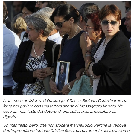
A un mese di distanza dalla strage di Dacca, Stefania Collavin trova la
forza per parlare con una lettera aperta al Messaggero Veneto. Ne
esce un manifesto del dolore, di una sofferenza impossibile da
digerire.
Un manifesto, però, che non sfocerà mai nell’odio. Perché la vedova
dell’imprenditore friulano Cristian Rossi, barbaramente ucciso insieme