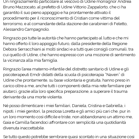
Un ringraziamento particolare al vescovo di Udine monsignor Andrea
Bruno Mazzocato, al prefetto di Udine Vittorio Zappalorto, che ci ha
garantito il suo pieno appoggio e ha prontamente attivato il
procedimento per il riconoscimento di Cristian come vittima del
terrorismo, e al comandante della stazione dei carabinieri di Feletto,
Alessandro Campagnolo.
Ringrazio poi tutte le autorità che hanno partecipato al lutto e che mi
hanno offerto il loro appoggio futuro, dalla presidente della Regione
Debora Serracchiani ai molti sindaci e a tutti quei consigli comunali, tra
cui quello di Udine, che hanno espresso con una mozione di sentimento
la vicinanza alla mia famiglia.
Ringrazio l’area materno-infantile del distretto sanitario di Udine e gli
psicoterapeuti Emdr didatti della scuola di psicoterapia “Naven” di
Udine che prontamente, su base volontaria e gratuita, hanno preso in
carico oltre a me, anche tutti i componenti della mia rete familiare per
aiutarci, grazie alla loro specifica preparazione, a superare il trauma
derivante da una morte violenta.
Né posso dimenticare i miei familiari, Daniela, Cristina e Gabriella, i
nipoti, i miei genitori, la preziosa Loretta e gli amici più cari che, pur in
un loro momento così difficile e triste, non abbandonano un attimo me,
Gaia e Camilla facendoci affrontare con semplicità una quotidianità
divenuta inaccettabile.
Se tutto questo potrebbe sembrare quasi scontato in una situazione così