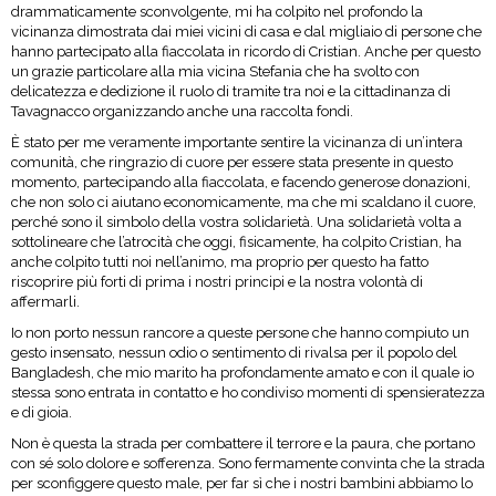
drammaticamente sconvolgente, mi ha colpito nel profondo la
vicinanza dimostrata dai miei vicini di casa e dal migliaio di persone che
hanno partecipato alla fiaccolata in ricordo di Cristian. Anche per questo
un grazie particolare alla mia vicina Stefania che ha svolto con
delicatezza e dedizione il ruolo di tramite tra noi e la cittadinanza di
Tavagnacco organizzando anche una raccolta fondi.
È stato per me veramente importante sentire la vicinanza di un’intera
comunità, che ringrazio di cuore per essere stata presente in questo
momento, partecipando alla fiaccolata, e facendo generose donazioni,
che non solo ci aiutano economicamente, ma che mi scaldano il cuore,
perché sono il simbolo della vostra solidarietà. Una solidarietà volta a
sottolineare che l’atrocità che oggi, fisicamente, ha colpito Cristian, ha
anche colpito tutti noi nell’animo, ma proprio per questo ha fatto
riscoprire più forti di prima i nostri principi e la nostra volontà di
affermarli.
Io non porto nessun rancore a queste persone che hanno compiuto un
gesto insensato, nessun odio o sentimento di rivalsa per il popolo del
Bangladesh, che mio marito ha profondamente amato e con il quale io
stessa sono entrata in contatto e ho condiviso momenti di spensieratezza
e di gioia.
Non è questa la strada per combattere il terrore e la paura, che portano
con sé solo dolore e sofferenza. Sono fermamente convinta che la strada
per sconfiggere questo male, per far sì che i nostri bambini abbiamo lo