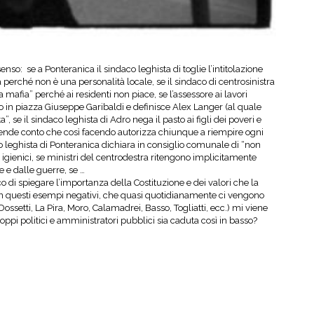
: se a Ponteranica il sindaco leghista di toglie l’intitolazione
perché non è una personalità locale, se il sindaco di centrosinistra
la mafia” perché ai residenti non piace, se l’assessore ai lavori
o in piazza Giuseppe Garibaldi e definisce Alex Langer (al quale
 se il sindaco leghista di Adro nega il pasto ai figli dei poveri e
i rende conto che così facendo autorizza chiunque a riempire ogni
aco leghista di Ponteranica dichiara in consiglio comunale di “non
ivi igienici, se ministri del centrodestra ritengono implicitamente
 e dalle guerre, se …
o di spiegare l’importanza della Costituzione e dei valori che la
con questi esempi negativi, che quasi quotidianamente ci vengono
Dossetti, La Pira, Moro, Calamadrei, Basso, Togliatti, ecc.) mi viene
oppi politici e amministratori pubblici sia caduta così in basso?