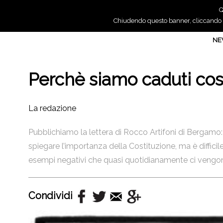
Q
Chiudendo questo banner, cliccando su
N
Perchè siamo caduti cos
La redazione
Pubblichiamo la lettera di Rocco Artifoni di Bergamo: “
spiegare l’importanza della Costituzione, ma è difficil
esempi negativi che quasi quotidianamente ci vengon
Condividi