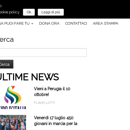
o.
Anche tu, puoi fare molto per la pace!
okie policy.
Ok
Leggi di più
A PUOI FARE TU
DONA ORA
CONTATTACI
AREA STAMPA
erca
cerca
r:
ULTIME NEWS
Vieni a Perugia il 10
ottobre!
FLAVIO LOTTI
Venerdì 17 luglio 450
giovani in marcia per la
pace a Cascia