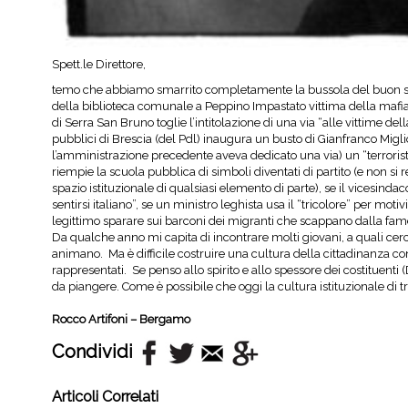
Spett.le Direttore,
temo che abbiamo smarrito completamente la bussola del buon senso
della biblioteca comunale a Peppino Impastato vittima della mafia 
di Serra San Bruno toglie l’intitolazione di una via “alle vittime del
pubblici di Brescia (del Pdl) inaugura un busto di Gianfranco Migli
l’amministrazione precedente aveva dedicato una via) un “terrorista”,
riempie la scuola pubblica di simboli diventati di partito (e non s
spazio istituzionale di qualsiasi elemento di parte), se il vicesind
sentirsi italiano”, se un ministro leghista usa il “tricolore” per mot
legittimo sparare sui barconi dei migranti che scappano dalla fame
Da qualche anno mi capita di incontrare molti giovani, a quali cerc
animano. Ma è difficile costruire una cultura della cittadinanza 
rappresentati. Se penso allo spirito e allo spessore dei costituenti (
da piangere. Come è possibile che oggi la cultura istituzionale di tr
Rocco Artifoni – Bergamo
Condividi
Articoli Correlati