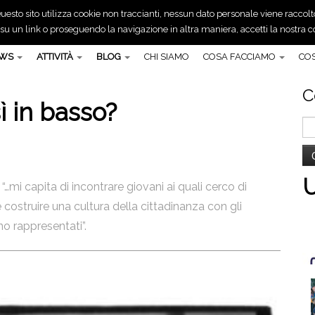
uesto sito utilizza cookie non traccianti, nessun dato personale viene raccolt
 un link o proseguendo la navigazione in altra maniera, accetti la nostra co
EWS
ATTIVITÀ
BLOG
CHI SIAMO
COSA FACCIAMO
COS
C
ì in basso?
Ri
pe
…mi capita di incontrare giovani ai quali cerco di
e costruire una cultura della cittadinanza con gli
o rappresentati”.