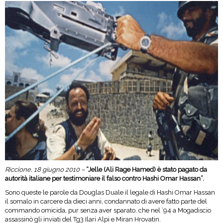
Riccione, 18 giugno 2010 –
“Jelle (Ali Rage Hamed) è stato pagato da
autorità italiane per testimoniare il falso contro Hashi Omar Hassan”.
Sono queste le parole da Douglas Duale il legale di Hashi Omar Hassan
il somalo in carcere da dieci anni, condannato di avere fatto parte del
commando omicida, pur senza aver sparato, che nel ’94 a Mogadiscio
assassinò gli inviati del Tg3 Ilari Alpi e Miran Hrovatin.