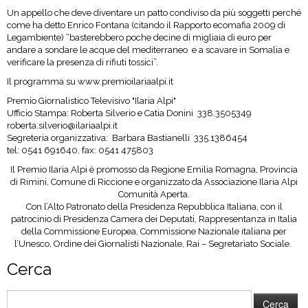
Un appello che deve diventare un patto condiviso da più soggetti perché
come ha detto Enrico Fontana (citando il Rapporto ecomafia 2009 di
Legambiente) “basterebbero poche decine di migliaia di euro per
andare a sondare le acque del mediterraneo e a scavare in Somalia e
verificare la presenza di rifiuti tossici”.
Il programma su
www.premioilariaalpi.it
Premio Giornalistico Televisivo "Ilaria Alpi"
Ufficio Stampa: Roberta Silverio e Catia Donini 338.3505349
roberta.silverio@ilariaalpi.it
Segreteria organizzativa: Barbara Bastianelli 335.1386454
tel: 0541 691640, fax: 0541 475803
Il Premio Ilaria Alpi è promosso da Regione Emilia Romagna, Provincia
di Rimini, Comune di Riccione e organizzato da Associazione Ilaria Alpi
Comunità Aperta.
Con l’Alto Patronato della Presidenza Repubblica Italiana, con il
patrocinio di Presidenza Camera dei Deputati, Rappresentanza in Italia
della Commissione Europea, Commissione Nazionale italiana per
l’Unesco, Ordine dei Giornalisti Nazionale, Rai – Segretariato Sociale.
Cerca
Ricerca