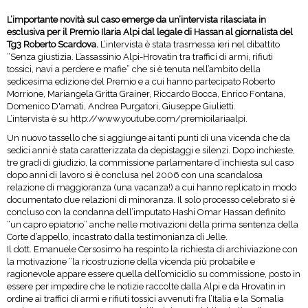
L’importante novità sul caso emerge da un’intervista rilasciata in
esclusiva per il Premio Ilaria Alpi dal legale di Hassan al giornalista del
Tg3 Roberto Scardova.
L’intervista è stata trasmessa ieri nel dibattito
“Senza giustizia. L’assassinio Alpi-Hrovatin tra traffici di armi, rifiuti
tossici, navi a perdere e mafie” che si è tenuta nell’ambito della
sedicesima edizione del Premio e a cui hanno partecipato Roberto
Morrione, Mariangela Gritta Grainer, Riccardo Bocca, Enrico Fontana,
Domenico D'amati, Andrea Purgatori, Giuseppe Giulietti.
L’intervista è su
http://www.youtube.com/premioilariaalpi
.
Un nuovo tassello che si aggiunge ai tanti punti di una vicenda che da
sedici anni è stata caratterizzata da depistaggi e silenzi. Dopo inchieste,
tre gradi di giudizio, la commissione parlamentare d’inchiesta sul caso
dopo anni di lavoro si è conclusa nel 2006 con una scandalosa
relazione di maggioranza (una vacanza!) a cui hanno replicato in modo
documentato due relazioni di minoranza. Il solo processo celebrato si è
concluso con la condanna dell’imputato Hashi Omar Hassan definito
“un capro epiatorio” anche nelle motivazioni della prima sentenza della
Corte d’appello, incastrato dalla testimonianza di Jelle.
Il dott. Emanuele Cersosimo ha respinto la richiesta di archiviazione con
la motivazione ”la ricostruzione della vicenda più probabile e
ragionevole appare essere quella dell’omicidio su commissione, posto in
essere per impedire che le notizie raccolte dalla Alpi e da Hrovatin in
ordine ai traffici di armi e rifiuti tossici avvenuti fra l’Italia e la Somalia