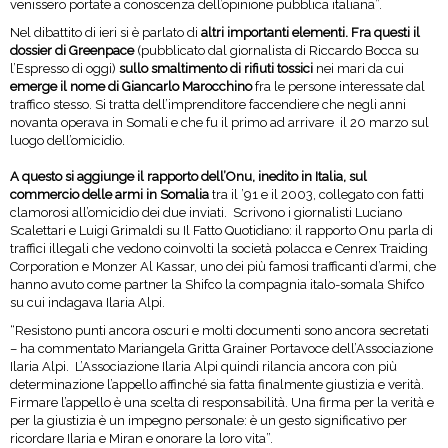
venissero portate a conoscenza dell’opinione pubblica italiana”.
Nel dibattito di ieri si è parlato di
altri importanti elementi. Fra questi il
dossier di Greenpace
(pubblicato dal giornalista di Riccardo Bocca su
l’Espresso di oggi)
sullo smaltimento di rifiuti tossici
nei mari da cui
emerge il nome di Giancarlo Marocchino
fra le persone interessate dal
traffico stesso. Si tratta dell’imprenditore faccendiere che negli anni
novanta operava in Somali e che fu il primo ad arrivare il 20 marzo sul
luogo dell’omicidio.
A questo si aggiunge il rapporto dell’Onu, inedito in Italia, sul
commercio delle armi in Somalia
tra il ’91 e il 2003, collegato con fatti
clamorosi all’omicidio dei due inviati. Scrivono i giornalisti Luciano
Scalettari e Luigi Grimaldi su Il Fatto Quotidiano: il rapporto Onu parla di
traffici illegali che vedono coinvolti la società polacca e Cenrex Traiding
Corporation e Monzer Al Kassar, uno dei più famosi trafficanti d’armi, che
hanno avuto come partner la Shifco la compagnia italo-somala Shifco
su cui indagava Ilaria Alpi.
“Resistono punti ancora oscuri e molti documenti sono ancora secretati
– ha commentato Mariangela Gritta Grainer Portavoce dell’Associazione
Ilaria Alpi. L’Associazione Ilaria Alpi quindi rilancia ancora con più
determinazione l’appello affinché sia fatta finalmente giustizia e verità.
Firmare l’appello è una scelta di responsabilità. Una firma per la verità e
per la giustizia è un impegno personale: è un gesto significativo per
ricordare Ilaria e Miran e onorare la loro vita”.