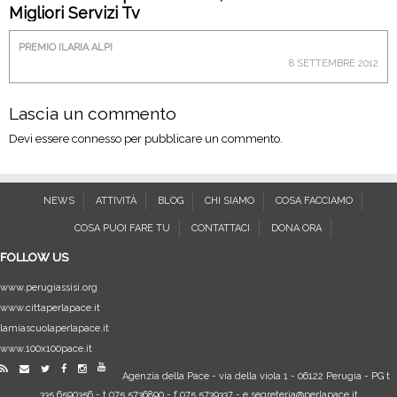
Migliori Servizi Tv
PREMIO ILARIA ALPI
8 SETTEMBRE 2012
Lascia un commento
Devi essere
connesso
per pubblicare un commento.
NEWS
ATTIVITÀ
BLOG
CHI SIAMO
COSA FACCIAMO
COSA PUOI FARE TU
CONTATTACI
DONA ORA
FOLLOW US
www.perugiassisi.org
www.cittaperlapace.it
lamiascuolaperlapace.it
www.100x100pace.it
Agenzia della Pace
-
via della viola 1
-
06122
Perugia
-
PG
t
335.6590356
- t
075.5736890
- f
075.5739337
- e
segreteria@perlapace.it