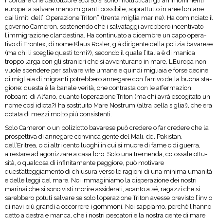
ricor­dare che dall’ottobre scorso si sono mol­ti­pli­cati gli ammo­ni­menti
euro­pei a sal­vare meno migranti pos­si­bile, soprat­tutto in aree lon­tane
dai limiti dell’“Operazione Tri­ton” (trenta miglia marine). Ha comin­ciato il
governo Came­ron, soste­nendo che i sal­va­taggi avreb­bero incen­ti­vato
l’immigrazione clan­de­stina. Ha con­ti­nuato a dicem­bre un capo ope­ra­
tivo di Fron­tex, di nome Klaus Rosler, già diri­gente della poli­zia bava­rese
(ma chi li sce­glie que­sti tomi?), secondo il quale l’Italia è di manica
troppo larga con gli stra­nieri che si avven­tu­rano in mare. L’Europa non
vuole spen­dere per sal­vare vite umane e quindi migliaia e forse decine
di migliaia di migranti potreb­bero anne­gare con l’arrivo della buona sta­
gione: que­sta è la banale verità, che con­tra­sta con le affer­ma­zioni
roboanti di Alfano, quanto l’operazione Tri­ton (ma chi avrà esco­gi­tato un
nome così idiota?) ha sosti­tuito Mare Nostrum (altra bella siglia!), che era
dotata di mezzi molto più consistenti.
Solo Came­ron o un poli­ziotto bava­rese può cre­dere o far cre­dere che la
pro­spet­tiva di anne­gare con­vinca gente del Mali, del Paki­stan,
dell’Eritrea, o di altri cento luo­ghi in cui si muore di fame o di guerra,
a restare ad ago­niz­zare a casa loro. Solo una tre­menda, colos­sale ottu­
sità, o qual­cosa di infi­ni­ta­mente peg­giore, può moti­vare
quest’atteggiamento di chiu­sura verso le ragioni di una minima uma­nità
e delle leggi del mare. Noi imma­gi­niamo la dispe­ra­zione dei nostri
mari­nai che si sono visti morire assi­de­rati, acanto a sé, ragazzi che si
sareb­bero potuti sal­vare se solo l’operazione Tri­ton avesse pre­vi­sto l’invio
di navi più grandi a occor­rere i gom­moni. Noi sap­piamo, per­ché l’hanno
detto a destra e manca, che i nostri pesca­tori e la nostra gente di mare