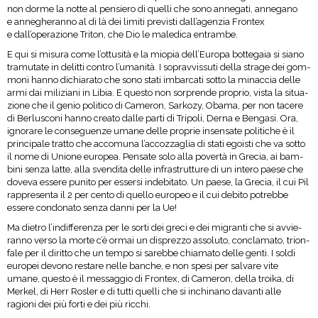
non dorme la notte al pen­siero di quelli che sono anne­gati, anne­gano
e anne­ghe­ranno al di là dei limiti pre­vi­sti dall’agenzia Fron­tex
e dall’operazione Tri­ton, che Dio le male­dica entrambe.
E qui si misura come l’ottusità e la mio­pia dell’Europa bot­te­gaia si siano
tra­mu­tate in delitti con­tro l’umanità. I soprav­vis­suti della strage dei gom­
moni hanno dichia­rato che sono stati imbar­cati sotto la minac­cia delle
armi dai mili­ziani in Libia. E que­sto non sor­prende pro­prio, vista la situa­
zione che il genio poli­tico di Came­ron, Sar­kozy, Obama, per non tacere
di Ber­lu­sconi hanno creato dalle parti di Tri­poli, Derna e Ben­gasi. Ora,
igno­rare le con­se­guenze umane delle pro­prie insen­sate poli­ti­che è il
prin­ci­pale tratto che acco­muna l’accozzaglia di stati egoi­sti che va sotto
il nome di Unione euro­pea. Pen­sate solo alla povertà in Gre­cia, ai bam­
bini senza latte, alla sven­dita delle infra­strut­ture di un intero paese che
doveva essere punito per essersi inde­bi­tato. Un paese, la Gre­cia, il cui Pil
rap­pre­senta il 2 per cento di quello euro­peo e il cui debito potrebbe
essere con­do­nato senza danni per la Ue!
Ma die­tro l’indifferenza per le sorti dei greci e dei migranti che si avvie­
ranno verso la morte c’è ormai un disprezzo asso­luto, con­cla­mato, trion­
fale per il diritto che un tempo si sarebbe chia­mato delle genti. I soldi
euro­pei devono restare nelle ban­che, e non spesi per sal­vare vite
umane, que­sto è il mes­sag­gio di Fron­tex, di Came­ron, della troika, di
Mer­kel, di Herr Rosler e di tutti quelli che si inchi­nano davanti alle
ragioni dei più forti e dei più ricchi.