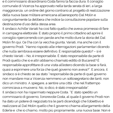
e il commissario straordinario Costa fanno la faccia dura. Il consiglio
comunale di Vicenza ha approvato nella tarda serata di ieri, a larga
maggioranza, un ordine del giorno contrario al progetto di realizzazione
della nuova base militare americana all’aereoporto Dal Molin e
congiuntamente la delibera che indice la consultazione popolare sulla
destinazione d’uso della stessa area.
Il sindaco Achille Variati ha così fatto quello che aveva promesso di fare
in campagna elettorale. È stato proprio il primo cittadino ad aprire il
consiglio ripercorrendo con parole anche molto dure la storia del Dal
Molin fin qui. Ce l’ha con la vecchia giunta, Variati, ma anche con il
governo Prodi. “Hanno risposto alle interrogazioni parlamentari dicendo
che nulla sembrava essere definitivo. È responsabile questo? – si è
chiesto Variati – No, è irresponsabile. È stato responsabile da parte di
Prodi quello che io e altri abbiamo chiamato editto di Bucarest? È
responsabile approfittare di una visita all’estero dicendo la base si farà,
quasi a esprimere una forza che quel governo non aveva?”. E ancora, il
sindaco si è chiesto se sia stato “responsabile da parte di quel governo
non mandare mai a Vicenza nemmeno un sottosegretario dei tanti, non
dico un ministro. A spiegare, a sentire una città che nel frattempo
cominciava a muoversi. No, io dico, è stato irresponsabile”.
Il sindaco non ha risparmiato neppure Costa. “E’ stato spedito un
commissario di governo, l’onorevole Costa, al quale il governo Prodi non
ha dato un potere di negoziato tra le parti dicendogli che l’obiettivo è
realizzare al Dal Molin quello che il governo chiama allargamento della
Ederle e che io chiamo, molto più propriamente, una nuova base. Non è