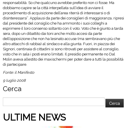
responsabilità. So che qualcuno avrebbe preferito non ci fosse. Ma
dobbiamo capire se la città interpellata sull’idea di avviare il
procedimento di acquisizione dell’area riterrà di interessarsi o di
disinteressarsi”. Applausi da parte dei consiglieri di maggioranza, ripresi
dal presidente del consiglio che ha ammonito i suoi colleghi a
esprimere il loro consenso soltanto con il voto. Voto che è giunto a tarda
sera, dopo un dibattito dai toni anche molto accesi da parte
dell’opposizione che non ha lesinato accuse (ma sembravano più che
altro attacchi di rabbia) al sindaco e alla giunta. Fuori, in piazza dei
Signori, centinaia di cittadini si sono ritrovati per assistere al consiglio,
visto che in sala i posti erano limitati. Il presidio permanente no Dal
Molin aveva allestito dei maxischermi per poter dare a tutti la possibilità
di partecipare.
Fonte: il Manifesto
9 luglio 2008
Cerca
Ricerca
per:
ULTIME NEWS