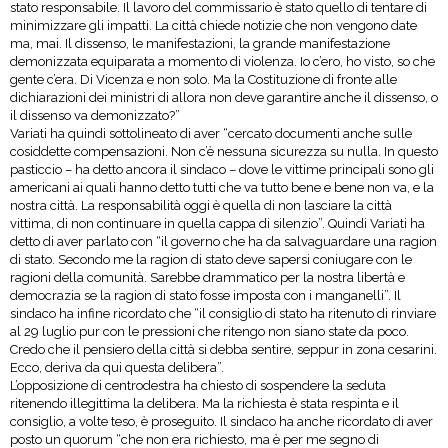
stato responsabile. Il lavoro del commissario è stato quello di tentare di
minimizzare gli impatti. La città chiede notizie che non vengono date
ma, mai. Il dissenso, le manifestazioni, la grande manifestazione
demonizzata equiparata a momento di violenza. Io c’ero, ho visto, so che
gente c’era. Di Vicenza e non solo. Ma la Costituzione di fronte alle
dichiarazioni dei ministri di allora non deve garantire anche il dissenso, o
il dissenso va demonizzato?”
Variati ha quindi sottolineato di aver “cercato documenti anche sulle
cosiddette compensazioni. Non c’è nessuna sicurezza su nulla. In questo
pasticcio – ha detto ancora il sindaco – dove le vittime principali sono gli
americani ai quali hanno detto tutti che va tutto bene e bene non va, e la
nostra città. La responsabilità oggi è quella di non lasciare la città
vittima, di non continuare in quella cappa di silenzio”. Quindi Variati ha
detto di aver parlato con “il governo che ha da salvaguardare una ragion
di stato. Secondo me la ragion di stato deve sapersi coniugare con le
ragioni della comunità. Sarebbe drammatico per la nostra libertà e
democrazia se la ragion di stato fosse imposta con i manganelli”. Il
sindaco ha infine ricordato che “il consiglio di stato ha ritenuto di rinviare
al 29 luglio pur con le pressioni che ritengo non siano state da poco.
Credo che il pensiero della città si debba sentire, seppur in zona cesarini.
Ecco, deriva da qui questa delibera”.
L’opposizione di centrodestra ha chiesto di sospendere la seduta
ritenendo illegittima la delibera. Ma la richiesta è stata respinta e il
consiglio, a volte teso, è proseguito. Il sindaco ha anche ricordato di aver
posto un quorum “che non era richiesto, ma è per me segno di