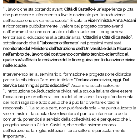
“Il lavoro che sta portando avanti
Città di Castello
è un’esperienza pilota
che può essere di riferimento a livello nazionale per l’introduzione
dell’educazione civica nelle scuole”. È stata la
vice ministra Anna Ascani
a
riconoscere pubblicamente il valore del progetto portato avanti
dall’amministrazione comunale e dalle scuole con il programma
territoriale di educazione alla cittadinanza “
Cittadini a Città di Castello”,
sottolineando che il
“laboratorio tifernate
” nei prossimi mesi sarà
monitorato dal Ministero dell’Istruzione dell’Università e della Ricerca
nell’ambito del lavoro del costituendo comitato tecnico-scientifico al
quale sarà affidata la redazione delle linee guida per l’educazione civica
nelle scuole.
Intervenendo ieri al seminario di formazione e progettazione didattica
presso la biblioteca Carducci intitolato
“L’educazione civica, oggi. Dal
Service Learning al patto educativo”,
Ascani ha sottolineato che
“l’introduzione dell’educazione civica nella scuola italiana deve essere
l’occasione per rimettere al centro dell’attenzione i bisogni fondamentali
dei nostri ragazzi e tutto quello che li può far diventare cittadini
responsabili”. “La scuola però, non può fare da sola – ha puntualizzato la
vice ministra – la scuola deve diventare il punto di riferimento della
comunità, ponendosi a servizio della collettività ed è per questo che il
progetto avviato a Città di Castello, che mette insieme mondo
dell’istruzione, famiglie, istituzioni, terzo settore, è particolarmente
importante”.