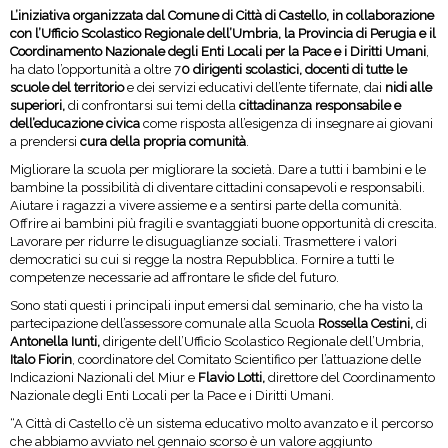
L’iniziativa organizzata dal Comune di Città di Castello, in collaborazione
con l’Ufficio Scolastico Regionale dell’Umbria, la Provincia di Perugia e il
Coordinamento Nazionale degli Enti Locali per la Pace e i Diritti Umani
,
ha dato l’opportunità a oltre 7
0 dirigenti scolastici, docenti di tutte le
scuole del territorio
e dei servizi educativi dell’ente tifernate, dai
nidi alle
superiori,
di confrontarsi sui temi della
cittadinanza responsabile e
dell’educazione civica
come risposta all’esigenza di insegnare ai giovani
a prendersi
cura della propria comunità
.
Migliorare la scuola per migliorare la società. Dare a tutti i bambini e le
bambine la possibilità di diventare cittadini consapevoli e responsabili.
Aiutare i ragazzi a vivere assieme e a sentirsi parte della comunità.
Offrire ai bambini più fragili e svantaggiati buone opportunità di crescita.
Lavorare per ridurre le disuguaglianze sociali. Trasmettere i valori
democratici su cui si regge la nostra Repubblica. Fornire a tutti le
competenze necessarie ad affrontare le sfide del futuro.
Sono stati questi i principali input emersi dal seminario, che ha visto la
partecipazione dell’assessore comunale alla Scuola
Rossella Cestini,
di
Antonella Iunti,
dirigente dell’Ufficio Scolastico Regionale dell’Umbria,
Italo Fiorin
, coordinatore del Comitato Scientifico per l’attuazione delle
Indicazioni Nazionali del Miur e
Flavio Lotti,
direttore del Coordinamento
Nazionale degli Enti Locali per la Pace e i Diritti Umani.
“A Città di Castello c’è un sistema educativo molto avanzato e il percorso
che abbiamo avviato nel gennaio scorso è un valore aggiunto