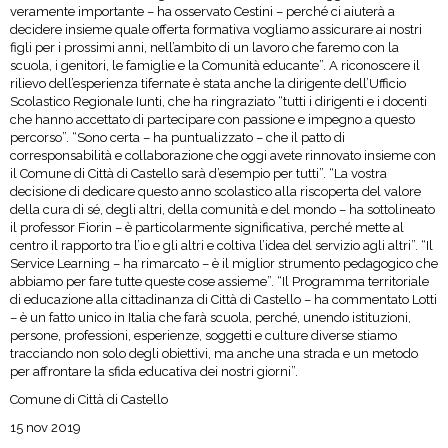
veramente importante – ha osservato Cestini – perché ci aiuterà a
decidere insieme quale offerta formativa vogliamo assicurare ai nostri
figli per i prossimi anni, nell’ambito di un lavoro che faremo con la
scuola, i genitori, le famiglie e la Comunità educante”. A riconoscere il
rilievo dell’esperienza tifernate è stata anche la dirigente dell’Ufficio
Scolastico Regionale Iunti, che ha ringraziato “tutti i dirigenti e i docenti
che hanno accettato di partecipare con passione e impegno a questo
percorso”. “Sono certa – ha puntualizzato – che il patto di
corresponsabilità e collaborazione che oggi avete rinnovato insieme con
il Comune di Città di Castello sarà d’esempio per tutti”. “La vostra
decisione di dedicare questo anno scolastico alla riscoperta del valore
della cura di sé, degli altri, della comunità e del mondo – ha sottolineato
il professor Fiorin – è particolarmente significativa, perché mette al
centro il rapporto tra l’io e gli altri e coltiva l’idea del servizio agli altri”. “Il
Service Learning – ha rimarcato – è il miglior strumento pedagogico che
abbiamo per fare tutte queste cose assieme”. “Il Programma territoriale
di educazione alla cittadinanza di Città di Castello – ha commentato Lotti
– è un fatto unico in Italia che farà scuola, perché, unendo istituzioni,
persone, professioni, esperienze, soggetti e culture diverse stiamo
tracciando non solo degli obiettivi, ma anche una strada e un metodo
per affrontare la sfida educativa dei nostri giorni”.
Comune di Città di Castello
15 nov 2019