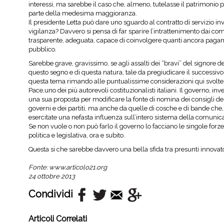
interessi, ma sarebbe il caso che, almeno, tutelasse il patrimonio pub
parte della medesima maggioranza.
Il presidente Letta può dare uno sguardo al contratto di servizio i
vigilanza? Davvero si pensa di far sparire l’intrattenimento dai com
trasparente, adeguata, capace di coinvolgere quanti ancora pagano
pubblico.
Sarebbe grave, gravissimo, se agli assalti dei “bravi” del signore de
questo segno e di questa natura, tale da pregiudicare il successivo 
questa tema rimando alle puntualissime considerazioni qui svolte
Pace,uno dei più autorevoli costituzionalisti italiani. Il governo, in
una sua proposta per modificare la fonte di nomina dei consigli dell
governi e dei partiti, ma anche da quelle di cosche e di bande che
esercitate una nefasta influenza sull’intero sistema della comunic
Se non vuole o non può farlo il governo lo facciano le singole forz
politica e legislativa, ora e subito.
Questa si che sarebbe davvero una bella sfida tra presunti innovato
Fonte:
www.articolo21.org
24 ottobre 2013
Condividi
Articoli Correlati