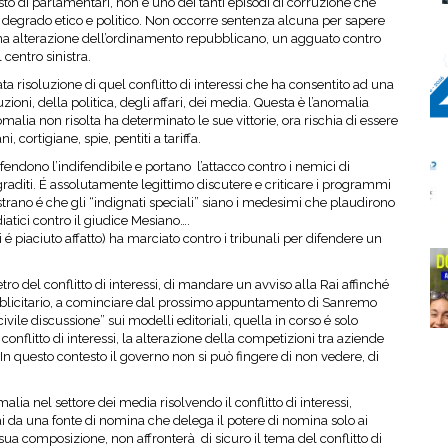
sto di parlamentari, non é uno dei tanti episodi di corruzione che
 degrado etico e politico. Non occorre sentenza alcuna per sapere
, una alterazione dell’ordinamento repubblicano, un agguato contro
centro sinistra.
ta risoluzione di quel conflitto di interessi che ha consentito ad una
uzioni, della politica, degli affari, dei media. Questa è l’anomalia
alia non risolta ha determinato le sue vittorie, ora rischia di essere
i, cortigiane, spie, pentiti a tariffa.
endono l’indifendibile e portano l’attacco contro i nemici di
 sgraditi. É assolutamente legittimo discutere e criticare i programmi
strano é che gli “indignati speciali” siano i medesimi che plaudirono
iatici contro il giudice Mesiano….
 é piaciuto affatto) ha marciato contro i tribunali per difendere un
etro del conflitto di interessi, di mandare un avviso alla Rai affinché
pubblicitario, a cominciare dal prossimo appuntamento di Sanremo
vile discussione” sui modelli editoriali, quella in corso é solo
onflitto di interessi, la alterazione della competizioni tra aziende
 In questo contesto il governo non si può fingere di non vedere, di
alia nel settore dei media risolvendo il conflitto di interessi,
 Rai da una fonte di nomina che delega il potere di nomina solo ai
sua composizione, non affronterà di sicuro il tema del conflitto di