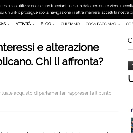
uesto sito utilizza cookie non traccianti, nessun dato personale viene raccolt
 un link o proseguendo la navigazione in altra maniera, accetti la nostra co
EWS
ATTIVITÀ
BLOG
CHI SIAMO
COSA FACCIAMO
COS
C
interessi e alterazione
Ri
icano. Chi li affronta?
pe
entuale acquisto di parlamentari rappresenta il punto