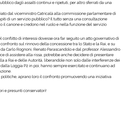
blico dagli assalti continui e ripetuti, per altro sferrati da una
nviato dal viceministro Catricalà alla commissione parlamentare di
piti di un servizio pubblico? Il tutto senza una consultazione
 il canone e credono nel ruolo e nella funzione del servizio
l conflitto di interessi dovesse ora far seguito un atto governativo di
confronto sul rinnovo della concessione tra lo Stato e la Rai, e su
 da Carlo Rognoni, Renato Parascandolo e dal professor Alessandro
vece di assistere alla rissa, potrebbe anche decidere di presentare
a a Rai e delle Autorità, liberandole non solo dalle interferenze dei
, dalla Loggia P2 in poi, hanno sempre esercitato e continuano ad
azione.
e politiche, aprano loro il confronto promuovendo una iniziativa
ri e presunti conservatori!