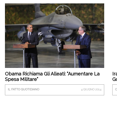
Obama Richiama Gli Alleati: “Aumentare La
Ir
Spesa Militare”
G
IL FATTO QUOTIDIANO
4 GIUGNO 2014
C