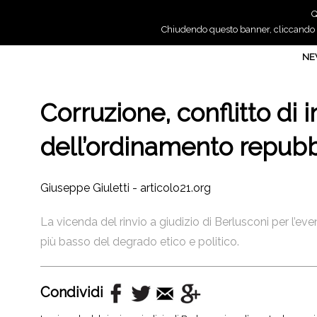
Q
Chiudendo questo banner, cliccando su
N
Corruzione, conflitto di 
dell’ordinamento repubbl
Giuseppe Giuletti - articolo21.org
La vicenda del rinvio a giudizio di Berlusconi per l’ev
più basso del degrado etico e politico.
Condividi