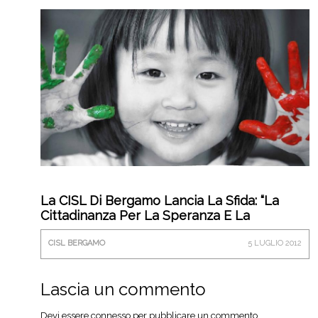
La CISL Di Bergamo Lancia La Sfida: “La
Cittadinanza Per La Speranza E La
Sicurezza”
CISL BERGAMO
5 LUGLIO 2012
Lascia un commento
Devi essere
connesso
per pubblicare un commento.