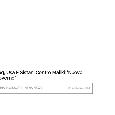
aq, Usa E Sistani Contro Maliki: “Nuovo
overno”
HIARA CRUCIATI - NENA NEWS
22 GIUGNO 2014