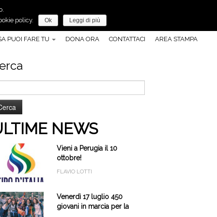
o.
Anche tu, puoi fare molto per la pace!
okie policy.
Ok
Leggi di più
A PUOI FARE TU
DONA ORA
CONTATTACI
AREA STAMPA
erca
cerca
r:
ULTIME NEWS
Vieni a Perugia il 10
ottobre!
FLAVIO LOTTI
Venerdì 17 luglio 450
giovani in marcia per la
pace a Cascia