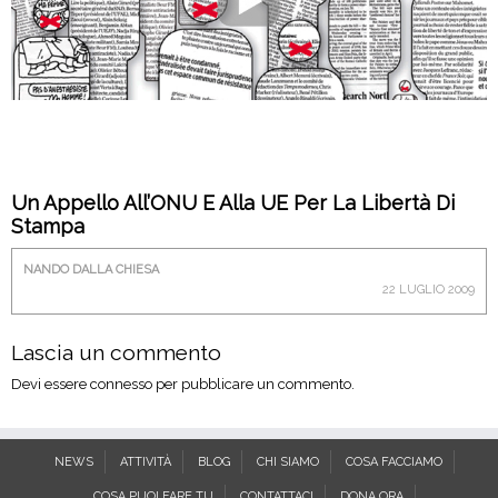
Un Appello All’ONU E Alla UE Per La Libertà Di
Stampa
NANDO DALLA CHIESA
22 LUGLIO 2009
Lascia un commento
Devi essere
connesso
per pubblicare un commento.
NEWS
ATTIVITÀ
BLOG
CHI SIAMO
COSA FACCIAMO
COSA PUOI FARE TU
CONTATTACI
DONA ORA