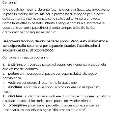
Cari amici,
fino a qualche mese fa, durante l’ultima guerra di Gaza, tutti invocavano
la pace in Medio Oriente. Ma poi le promesse d’impegno per la pace
della comunità internazionale sono state tradite. Ancora una volta.
Come tante altre in passato. Intanto il sangue continua a scorrere e la
pace tra israeliani e palestinesi diventa sempre più difficile. Con
drammatiche conseguenze per tutti.
Se i governi tacciono, devono parlare i popoli. Per questo, vi invitiamo a
partecipare alla Settimana per la pace in Israele e Palestina che si
svolgerà dal 12 al 18 ottobre 2009.
Con questa iniziativa vogliamo:
1.
andare
incontro ai due popoli ed esprimere vicinanza e solidarietà
alle vittime del conflitto,
2.
portare
un messaggio di pace e corresponsabilità, dialogo e
nonviolenza,
3.
vedere
e conoscere direttamente la situazione,
4.
ascoltare
le voci dei due popoli e promuovere il dialogo a tutti i
livelli,
5.
discutere
il ruolo che deve svolgere l’Europa per chiudere il conflitto
e saldare il suo debito storico con i popoli del Medio Oriente,
6.
proseguire
e potenziare i progetti di cooperazione, assistenza
umanitaria, solidarietà, dialogo e “diplomazia delle città”.