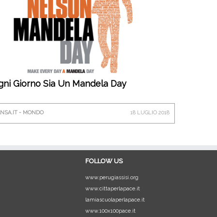
gni Giorno Sia Un Mandela Day
NSA.IT - MONDO
18 LUGLIO 2018
FOLLOW US
www.perugiassisi.org
www.cittaperlapace.it
lamiascuolaperlapace.it
www.100x100pace.it