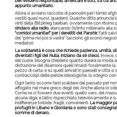
ben evidenti responsabili, americani e soci, tra cui anc
appunto umanitario.
Allora si avviano raccolte di pannolini per i bimbi afgh
vestiti quasi nuovi, quaderni. Qualche ditta annuncia l
vinti della Blitzkrieg taleban, ovviamente con ritorno
sindaco alla radio,
elencando l’istinto millenario alla s
“corridoi umanitari” per i derelitti del Panshir.
Fatti salvi
del “prima noi poi si vedrà” tacciono gli sconci negoziat
mediatori.
La solidarietà è cosa che richiede pazienza, umiltà, s
diventati i figli del Nulla, iniziano da sé stessi.
Invece, 
del cuore, bisogna chiedersi quanto durerà la moda 
distrazione del disamore quelli rimasti fossilmente là
pezzo di carta, e su quelli arrivati in paeselli e città
contraccolpi delle perizie ideologiche, lo sdegno con il f
Ogni tanto occorre farsi scaldare dal passato per non r
affogato nel mare greco degli dei. Anche allora lo sdeg
Come se ci fossero due eventi: quello vero, del mas
alcuna diga; e l’altro rispecchiato televisivamente e s
indifferenze torbide, fragili, convenienti.
La maggior pa
profughi in Libano e Giordania o sono stati consegna
somme di denaro.