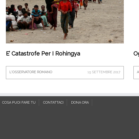
E’ Catastrofe Per I Rohingya
O
L'OSSERVATORE ROMANO
15 SETTEMBRE 2017
A
COSA PUOI FARE TU
CONTATTACI
DONA ORA