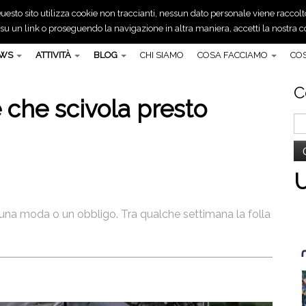
uesto sito utilizza cookie non traccianti, nessun dato personale viene raccolt
 un link o proseguendo la navigazione in altra maniera, accetti la nostra co
EWS
ATTIVITÀ
BLOG
CHI SIAMO
COSA FACCIAMO
COS
C
 che scivola presto
Ri
pe
una moda o un obbligo. Tra qualche settimana la folla