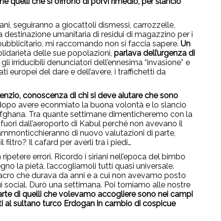
he quelli che si offrono di porvi rimedio, per slancio
ani, seguiranno a giocattoli dismessi, carrozzelle,
a destinazione umanitaria di residui di magazzino per i
 pubblicitario, mi raccomando non si faccia sapere.
Un
olidarietà delle sue popolazioni,
parlava dell’urgenza di
 gli irriducibili denunciatori dell’ennesima “invasione” e
i europei del dare e dell’avere, i traffichetti da
ilenzio, conoscenza di chi si deve aiutare che sono
dopo avere econmiato la buona volontà e lo slancio
afghana. Tra quante settimane dimenticheremo con la
, fuori dall’aeroporto di Kabul perché non avevano il
 si ammonticchieranno di nuovo valutazioni di parte,
iltro? Il cafard per averli tra i piedi…
ipetere errori. Ricordo i siriani nell’epoca del bimbo
no la pietà, l’accogliamoli tutti quasi universale.
sacro che durava da anni e a cui non avevamo posto
ui social. Durò una settimana. Poi torniamo alle nostre
rte di quelli che volevamo accogliere sono nei campi
ti al sultano turco Erdogan in cambio di cospicue