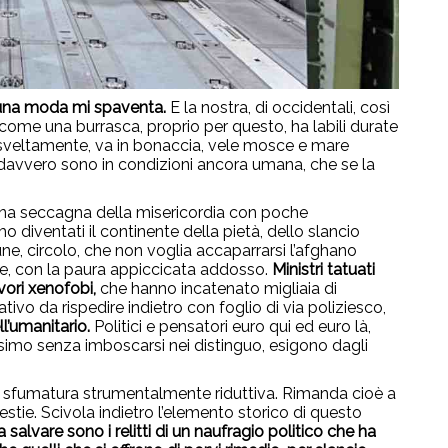
una moda mi spaventa.
E la nostra, di occidentali, così
i, come una burrasca, proprio per questo, ha labili durate
a, sveltamente, va in bonaccia, vele mosce e mare
 davvero sono in condizioni ancora umana, che se la
di una seccagna della misericordia con poche
o diventati il continente della pietà, dello slancio
e, circolo, che non voglia accaparrarsi l’afghano
, con la paura appiccicata addosso.
Ministri tatuati
vori xenofobi,
che hanno incatenato migliaia di
ivo da rispedire indietro con foglio di via poliziesco,
l’umanitario.
Politici e pensatori euro qui ed euro là,
ssimo senza imboscarsi nei distinguo, esigono dagli
a sfumatura strumentalmente riduttiva. Rimanda cioè a
stie. Scivola indietro l’elemento storico di questo
salvare sono i relitti di un naufragio politico che ha