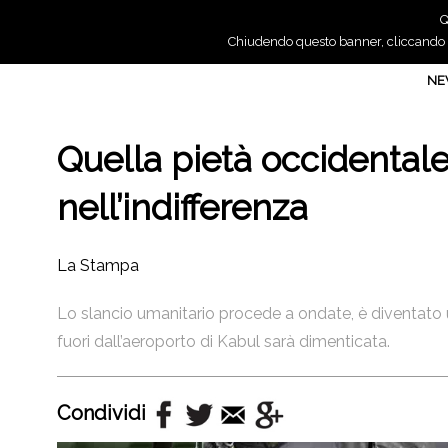
Q
Chiudendo questo banner, cliccando su
N
Quella pietà occidentale
nell’indifferenza
La Stampa
Lo slancio umanitario procede a ondate, è diventato 
fuori dall’aeroporto di Kabul sarà dimenticata.
Condividi