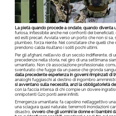
La pietà quando procede a ondate, quando diventa 
furiosa, inflessibile anche nei confronti dei beneficiat
ed esiti precari. Avviata verso un porto che non si s
plumbeo, forza niente. Nel constatare che quelli che
prendono calda risultano i soliti pochi ultimi.
Per gli afghani, nell’avvio di un secolo indifferente, 
precedenze nella storia, nel giro di una settimana siam
umanitario. Non c’è associazione professionale, comun
sventurato che fugge da un paese che gronda sangue
dalla precedente esperienza in governi rimpinzati di li
analoghi fuggiaschi al destino di ingombro amministrat
si avventano sulla necessità, anzi la obbligatorietà del
con la faccia intensa di chi compie un dovere ingrati
onnipotenti G20 ponti aerei infiniti.
Emergenza umanitaria: fa capolino nell’aggettivo un
una sciagura quasi naturale, terremoti inondazioni care
disastro,
ovvero che gli uomini le donne e i bambini da 