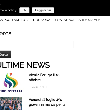
o.
Anche tu, puoi fare molto per la pace!
okie policy.
Ok
Leggi di più
A PUOI FARE TU
DONA ORA
CONTATTACI
AREA STAMPA
erca
cerca
r:
ULTIME NEWS
Vieni a Perugia il 10
ottobre!
FLAVIO LOTTI
Venerdì 17 luglio 450
giovani in marcia per la
pace a Cascia