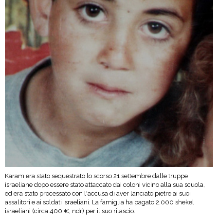
Karam era stato sequestrato lo scorso 21 settembre dalle truppe
israeliane dopo essere stato attaccato dai coloni vicino alla sua scuola,
ed era stato processato con l'accusa di aver lanciato pietre ai suoi
assalitori e ai soldati israeliani. La famiglia ha pagato 2.000 shekel
israeliani (circa 400 €, ndr) per il suo rilascio.