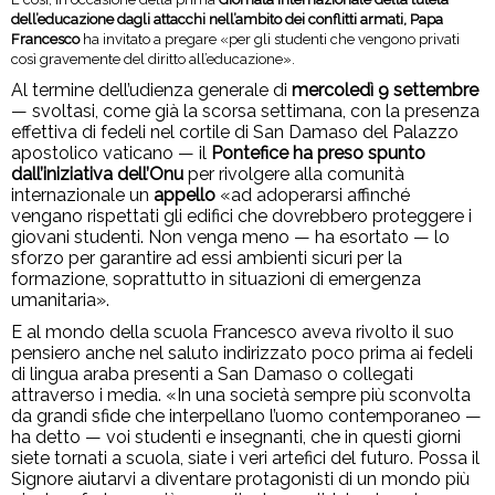
dell’educazione dagli attacchi nell’ambito dei conflitti armati, Papa
Francesco
ha invitato a pregare «per gli studenti che vengono privati
così gravemente del diritto all’educazione».
Al termine dell’udienza generale di
mercoledì 9 settembre
— svoltasi, come già la scorsa settimana, con la presenza
effettiva di fedeli nel cortile di San Damaso del Palazzo
apostolico vaticano — il
Pontefice ha preso spunto
dall’iniziativa dell’Onu
per rivolgere alla comunità
internazionale un
appello
«ad adoperarsi affinché
vengano rispettati gli edifici che dovrebbero proteggere i
giovani studenti. Non venga meno — ha esortato — lo
sforzo per garantire ad essi ambienti sicuri per la
formazione, soprattutto in situazioni di emergenza
umanitaria».
E al mondo della scuola Francesco aveva rivolto il suo
pensiero anche nel saluto indirizzato poco prima ai fedeli
di lingua araba presenti a San Damaso o collegati
attraverso i media. «In una società sempre più sconvolta
da grandi sfide che interpellano l’uomo contemporaneo —
ha detto — voi studenti e insegnanti, che in questi giorni
siete tornati a scuola, siate i veri artefici del futuro. Possa il
Signore aiutarvi a diventare protagonisti di un mondo più