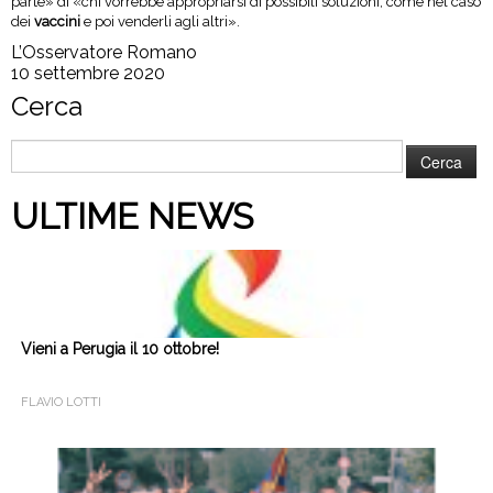
parte» di «chi vorrebbe appropriarsi di possibili soluzioni, come nel caso
dei
vaccini
e poi venderli agli altri».
L’Osservatore Romano
10 settembre 2020
Cerca
Ricerca
per:
ULTIME NEWS
Vieni a Perugia il 10 ottobre!
FLAVIO LOTTI