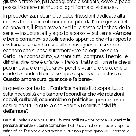
giusto e fraterno, più accogliente e solidale, dove la pace
possa trionfare nel rifiuto di ogni forma di violenza».
In precedenza, nell’ambito delle riflessioni dedicate alla
necessità di guarire il mondo colpito dall’emergenza del
coronavirus, il Papa aveva svolto la sesta catechesi della
serie — inaugurata il 5 agosto scorso — sul tema
«Amore
e bene comune»
, sottolineando appunto che «la risposta
cristiana alla pandemia e alle conseguenti crisi socio-
economiche si basa sull’amore» verso ogni persona.
Certo, ha riconosciuto, «amare tutti, compresi i nemici, è
difficile, direi che è un’arte!». Però si tratta di «un’arte che si
può imparare e migliorare», perché «l’amore vero, che ci
rende fecondi e liberi, è sempre espansivo e inclusivo.
Questo amore cura, guarisce e fa bene».
In questo contesto il Pontefice ha insistito soprattutto
sulla necessità che
l’amore fecondi anche «le relazioni
sociali, culturali, economiche e politiche
», permettendo
così di costruire quella che Paolo VI definiva
“civiltà
dell’amore”.
Da qui l’invito a dar vita a una «
buona politica
» che ponga «al
centro la
persona umana
e
il bene comune
». Dal Papa anche un nuovo appello
affinché nell’azione di contrasto al virus non prevalgano «gli interessi di