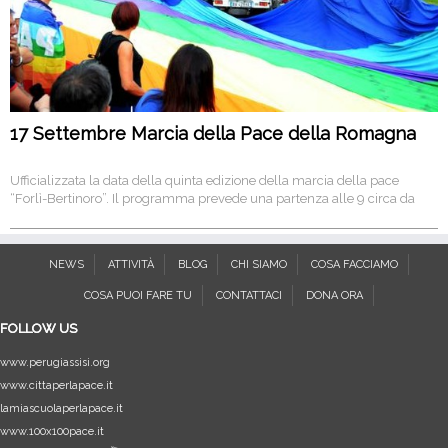
17 Settembre Marcia della Pace della Romagna
Ufficializzata la data della quinta edizione della marcia della pace
“Forlì-Bertinoro”. Il programma prevede una partenza alle 9 circa da
piazza Saffi a Forlì in bicicletta
NEWS
ATTIVITÀ
BLOG
CHI SIAMO
COSA FACCIAMO
COSA PUOI FARE TU
CONTATTACI
DONA ORA
FOLLOW US
www.perugiassisi.org
www.cittaperlapace.it
lamiascuolaperlapace.it
www.100x100pace.it