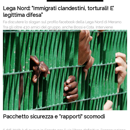
Lega Nord: “Immigrati clandestini, torturali! E’
legittima difesa”
Fa discutere lo slogan sul profilo facebook della Lega Nord di Merano.
Tra gli oltre 430 amici del gruppo, anche Bossi e Cota. Interviene
l’Osservatorio Antiplagio.
Pacchetto sicurezza e "rapporti" scomodi