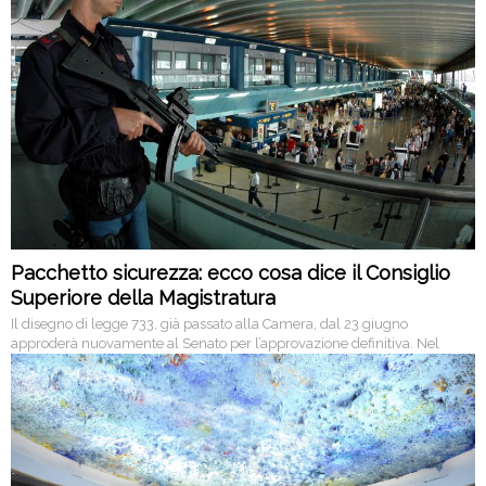
Pacchetto sicurezza: ecco cosa dice il Consiglio
Superiore della Magistratura
Il disegno di legge 733, già passato alla Camera, dal 23 giugno
approderà nuovamente al Senato per l’approvazione definitiva. Nel
frattempo però arriva anche la nuova relazione del CSM, che non solo
torna a sottolineare alcuni punti, ma ne evidenzia altri, di non poca
problematicità.