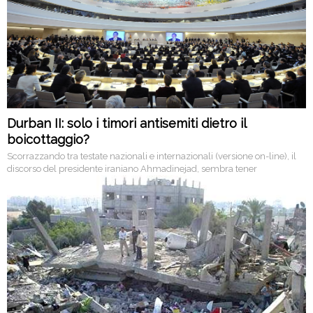
Durban II: solo i timori antisemiti dietro il
boicottaggio?
Scorrazzando tra testate nazionali e internazionali (versione on-line), il
discorso del presidente iraniano Ahmadinejad, sembra tener
intensamente banco solo presso quelli italiani…