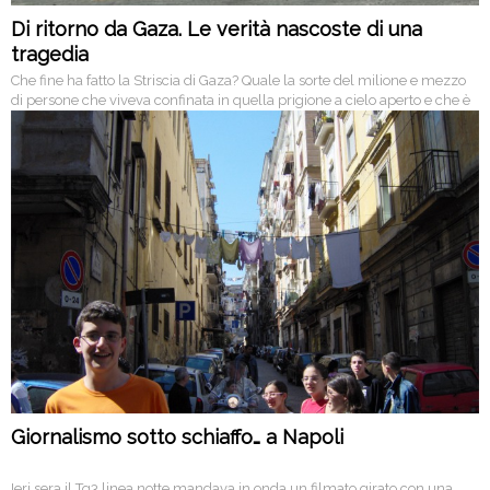
Di ritorno da Gaza. Le verità nascoste di una
tragedia
Che fine ha fatto la Striscia di Gaza? Quale la sorte del milione e mezzo
di persone che viveva confinata in quella prigione a cielo aperto e che è
stata vittima di 22 giorni di follia omicida?
Giornalismo sotto schiaffo… a Napoli
Ieri sera il Tg3 linea notte mandava in onda un filmato girato con una