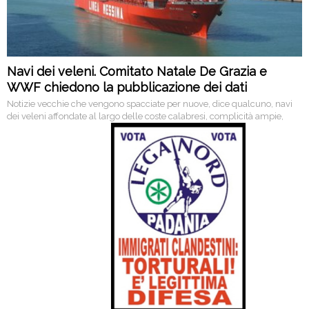
Navi dei veleni. Comitato Natale De Grazia e
WWF chiedono la pubblicazione dei dati
Notizie vecchie che vengono spacciate per nuove, dice qualcuno, navi
dei veleni affondate al largo delle coste calabresi, complicità ampie,
legali e illegali al tempo stesso, tutto passato attraverso le mani sporche
della ‘ndrangheta locale…