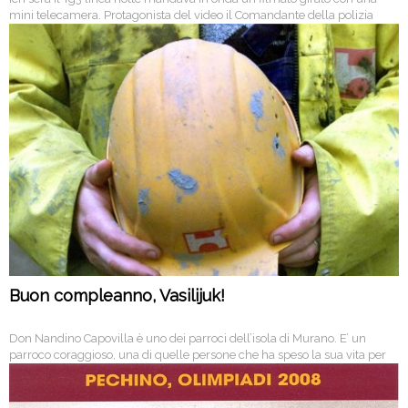
mini telecamera. Protagonista del video il Comandante della polizia
municipale di Napoli, Luigi Sementa, che schiaffeggia un giornalista lì
convocato.
Buon compleanno, Vasilijuk!
Don Nandino Capovilla è uno dei parroci dell’isola di Murano. E’ un
parroco coraggioso, una di quelle persone che ha speso la sua vita per
“gli ultimi”. E non dimentica Vasilijuk Vitalij, morto all’età di 19 anni
durante il suo primo giorno di lavoro.