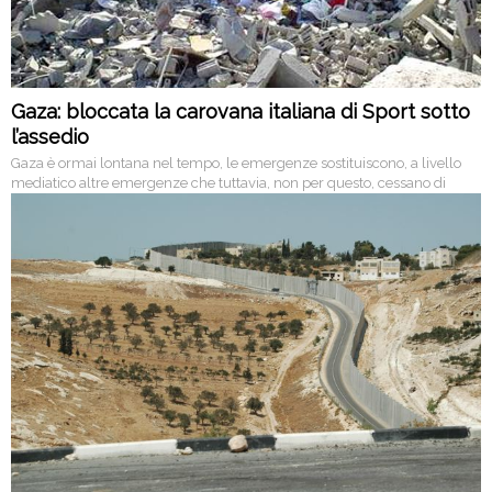
Gaza: bloccata la carovana italiana di Sport sotto
l’assedio
Gaza è ormai lontana nel tempo, le emergenze sostituiscono, a livello
mediatico altre emergenze che tuttavia, non per questo, cessano di
essere reali e vive. L’ennesimo atto di sopruso da parte di Israele nei
confronti di una delegazione pacifica composta da circa 200 persone e
diretta a Gaza.