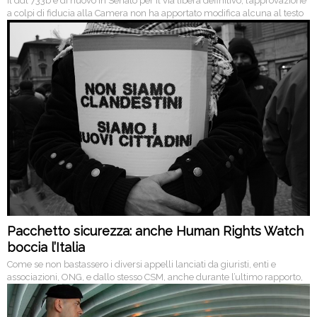
Il ddl 733b è di nuovo in Senato per il via libera definitivo, l’approvazione
a colpi di fiducia alla Camera non ha apportato modifica alcuna al testo
di legge. L’ipotesi è che la maggioranza vi faccia nuovamente ricorso.
Pacchetto sicurezza: anche Human Rights Watch
boccia l’Italia
Come se non bastassero i diversi appelli lanciati da giuristi, enti e
associazioni, ONG, e dallo stesso CSM, anche durante l’ultimo rapporto,
dopo Amnesty international, adesso arriva la bocciatura di Human
Rights Watch, l’organizzazione internazionale che si batte per la difesa e
la promozione dei diritti umani nel mondo.